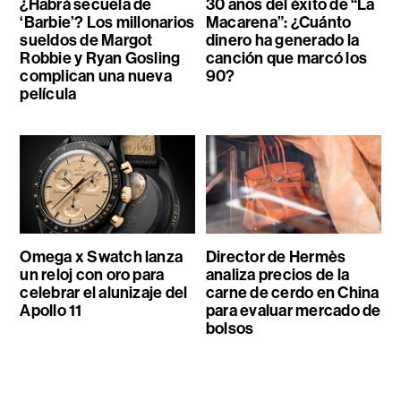
¿Habrá secuela de
30 años del éxito de “La
‘Barbie’? Los millonarios
Macarena”: ¿Cuánto
sueldos de Margot
dinero ha generado la
Robbie y Ryan Gosling
canción que marcó los
complican una nueva
90?
película
Omega x Swatch lanza
Director de Hermès
un reloj con oro para
analiza precios de la
celebrar el alunizaje del
carne de cerdo en China
Apollo 11
para evaluar mercado de
bolsos