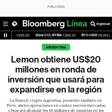
PUBLICIDAD
Ingresar
Dólar CCL BYMA
BTC/USD
+0.2
1,545.00
1,582.33
63,914.27
ARGENTINA
Lemon obtiene US$20
millones en ronda de
inversión que usará para
expandirse en la región
La fintech crypto argentina, presente también en
Perú, abrirá operaciones en cuatro nuevos mercados
y buscará alcanzar los 10 millones de usuarios en los