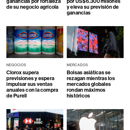
ganancias por fortaleza
por US$6.300 millones
de su negocio agrícola
y eleva su previsión de
ganancias
NEGOCIOS
MERCADOS
Clorox supera
Bolsas asiáticas se
previsiones y espera
rezagan mientras los
impulsar sus ventas
mercados globales
anuales con la compra
rondan máximos
de Purell
históricos