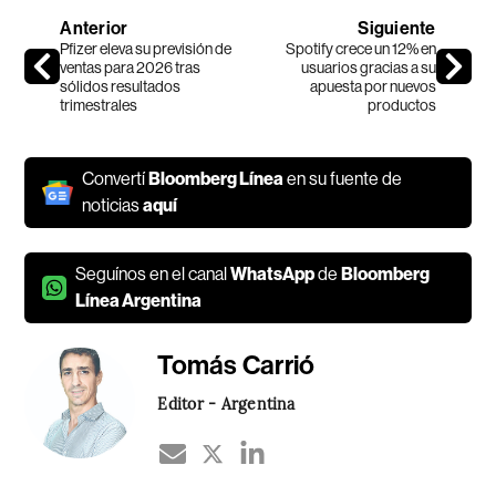
Anterior
Siguiente
Pfizer eleva su previsión de
Spotify crece un 12% en
ventas para 2026 tras
usuarios gracias a su
sólidos resultados
apuesta por nuevos
trimestrales
productos
Convertí
Bloomberg Línea
en su fuente de
noticias
aquí
Seguínos en el canal
WhatsApp
de
Bloomberg
Línea Argentina
Tomás Carrió
Editor - Argentina