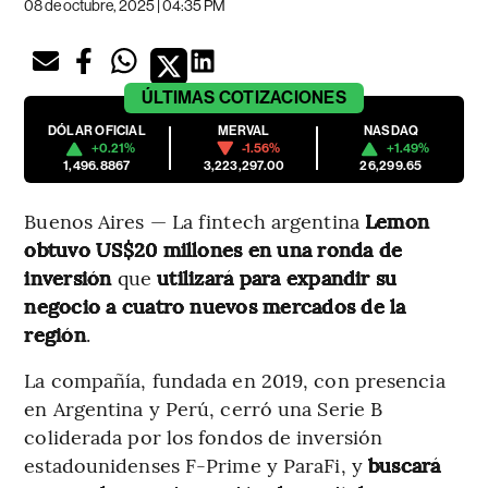
08 de octubre, 2025 | 04:35 PM
ÚLTIMAS
COTIZACIONES
DÓLAR OFICIAL
MERVAL
NASDAQ
+0.21%
-1.56%
+1.49%
1,496.8867
3,223,297.00
26,299.65
Buenos Aires — La fintech argentina
Lemon
obtuvo US$20 millones en una ronda de
inversión
que
utilizará para expandir su
negocio a cuatro nuevos mercados de la
región
.
La compañía, fundada en 2019, con presencia
en Argentina y Perú, cerró una Serie B
coliderada por los fondos de inversión
estadounidenses F-Prime y ParaFi, y
buscará