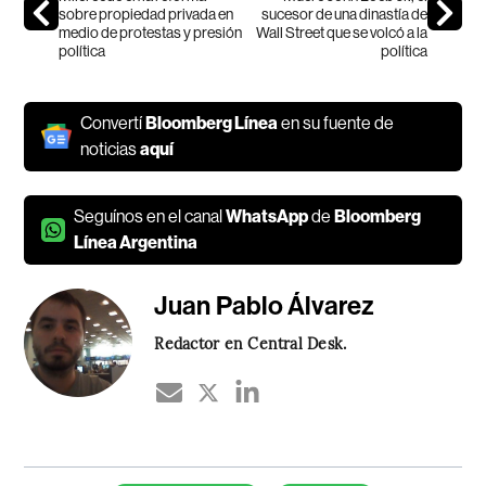
sobre propiedad privada en
sucesor de una dinastía de
medio de protestas y presión
Wall Street que se volcó a la
política
política
Convertí
Bloomberg Línea
en su fuente de
noticias
aquí
Seguínos en el canal
WhatsApp
de
Bloomberg
Línea Argentina
Juan Pablo Álvarez
Redactor en Central Desk.