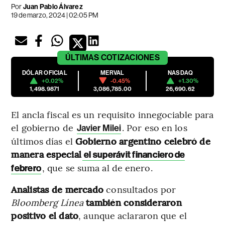
Por
Juan Pablo Álvarez
19 de marzo, 2024 | 02:05 PM
ÚLTIMAS
COTIZACIONES
DÓLAR OFICIAL
MERVAL
NASDAQ
+0.02%
-0.45%
+1.30%
1,498.9871
3,086,785.00
26,690.62
El ancla fiscal es un requisito innegociable para
el gobierno de
. Por eso en los
Javier Milei
últimos días el
Gobierno argentino celebró de
manera especial
el superávit financiero de
, que se suma al de enero.
febrero
Analistas de mercado
consultados por
Bloomberg Línea
también consideraron
positivo el dato
, aunque aclararon que el