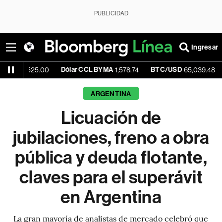
PUBLICIDAD
Ingresar
Dólar CCL BYMA
BTC/USD
+0.16%
25.00
1,578.74
65,039.48
ARGENTINA
Licuación de
jubilaciones, freno a obra
pública y deuda flotante,
claves para el superávit
en Argentina
La gran mayoría de analistas de mercado celebró que