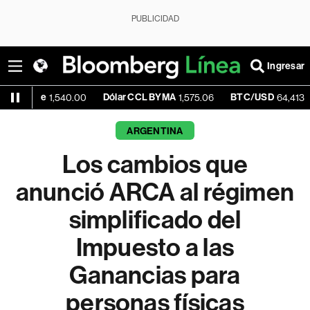
PUBLICIDAD
Ingresar
ue
Dólar CCL BYMA
BTC/USD
-0.
1,540.00
1,575.06
64,413.58
ARGENTINA
Los cambios que
anunció ARCA al régimen
simplificado del
Impuesto a las
Ganancias para
personas físicas