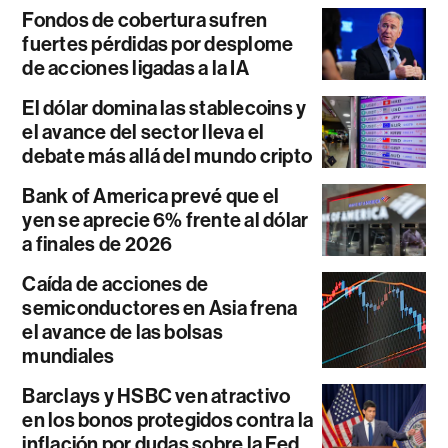
Fondos de cobertura sufren
fuertes pérdidas por desplome
de acciones ligadas a la IA
El dólar domina las stablecoins y
el avance del sector lleva el
debate más allá del mundo cripto
Bank of America prevé que el
yen se aprecie 6% frente al dólar
a finales de 2026
Caída de acciones de
semiconductores en Asia frena
el avance de las bolsas
mundiales
Barclays y HSBC ven atractivo
en los bonos protegidos contra la
inflación por dudas sobre la Fed