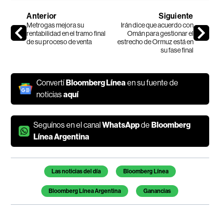
Anterior
Siguiente
Metrogas mejora su
Irán dice que acuerdo con
rentabilidad en el tramo final
Omán para gestionar el
de su proceso de venta
estrecho de Ormuz está en
su fase final
Convertí
Bloomberg Línea
en su fuente de
noticias
aquí
Seguínos en el canal
WhatsApp
de
Bloomberg
Línea Argentina
Temas de este artículo
Las noticias del día
Bloomberg Línea
Bloomberg Línea Argentina
Ganancias