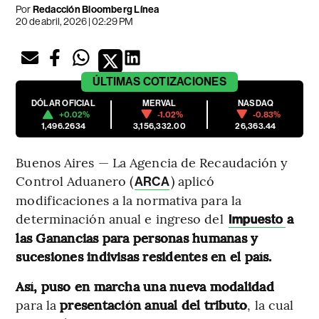
Por
Redacción Bloomberg Línea
20 de abril, 2026 | 02:29 PM
ÚLTIMAS
COTIZACIONES
DÓLAR OFICIAL
MERVAL
NASDAQ
+0.02%
-1.02%
-0.83%
1,496.2634
3,156,332.00
26,363.44
Buenos Aires — La Agencia de Recaudación y
Control Aduanero (
) aplicó
ARCA
modificaciones a la normativa para la
determinación anual e ingreso del
a
Impuesto
las Ganancias para personas humanas y
sucesiones indivisas residentes en el país.
Así, puso en marcha una nueva modalidad
para la
presentación anual del tributo
, la cual