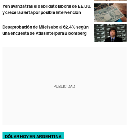
Yen avanza tras el débil dato laboral de EE.UU.
y crece la alerta por posible intervención
Desaprobación de Milei sube al 62,4% según
una encuesta de AtlasIntel para Bloomberg
PUBLICIDAD
DÓLAR HOY EN ARGENTINA