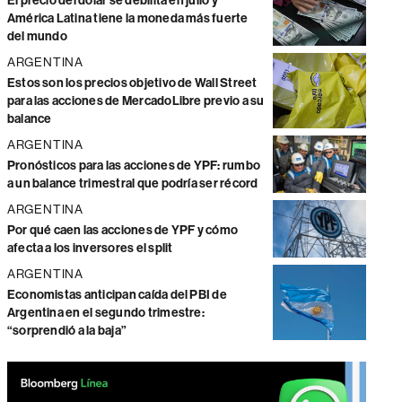
El precio del dólar se debilita en julio y
América Latina tiene la moneda más fuerte
del mundo
ARGENTINA
Estos son los precios objetivo de Wall Street
para las acciones de MercadoLibre previo a su
balance
ARGENTINA
Pronósticos para las acciones de YPF: rumbo
a un balance trimestral que podría ser récord
ARGENTINA
Por qué caen las acciones de YPF y cómo
afecta a los inversores el split
ARGENTINA
Economistas anticipan caída del PBI de
Argentina en el segundo trimestre:
“sorprendió a la baja”