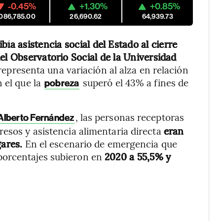
-0.45%
+1.30%
+0.85%
,086,785.00
26,690.62
64,939.73
bía asistencia social del Estado al cierre
el Observatorio Social de la Universidad
 representa una variación al alza en relación
 el que la
superó el 43% a fines de
pobreza
, las personas receptoras
Alberto Fernández
resos y asistencia alimentaria directa
eran
gares.
En el escenario de emergencia que
porcentajes subieron en
2020 a 55,5% y