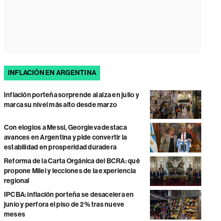
INFLACIÓN EN ARGENTINA
Inflación porteña sorprende al alza en julio y
marca su nivel más alto desde marzo
Con elogios a Messi, Georgieva destaca
avances en Argentina y pide convertir la
estabilidad en prosperidad duradera
Reforma de la Carta Orgánica del BCRA: qué
propone Milei y lecciones de la experiencia
regional
IPCBA: inflación porteña se desacelera en
junio y perfora el piso de 2% tras nueve
meses