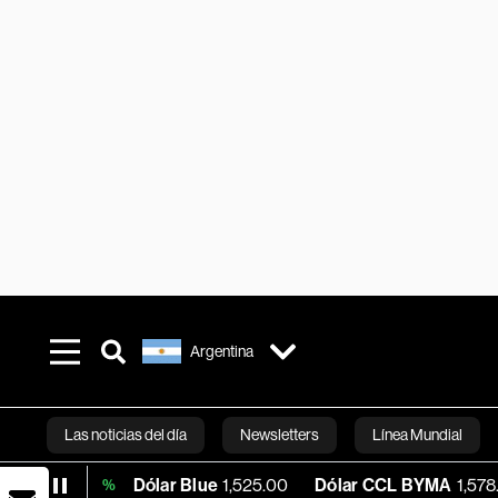
Argentina
Las noticias del día
Newsletters
Línea Mundial
Dólar Blue
1,525.00
Dólar CCL BYMA
1,578.74
BTC
02%
Bloomberg 