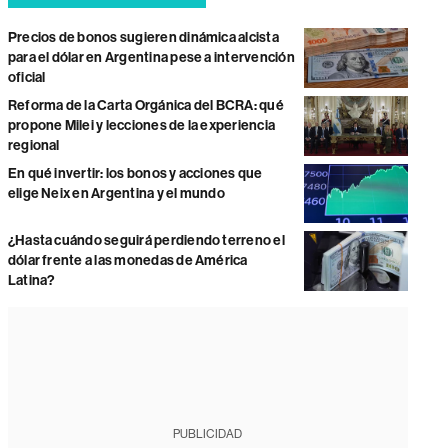
Precios de bonos sugieren dinámica alcista
para el dólar en Argentina pese a intervención
oficial
Reforma de la Carta Orgánica del BCRA: qué
propone Milei y lecciones de la experiencia
regional
En qué invertir: los bonos y acciones que
elige Neix en Argentina y el mundo
¿Hasta cuándo seguirá perdiendo terreno el
dólar frente a las monedas de América
Latina?
PUBLICIDAD