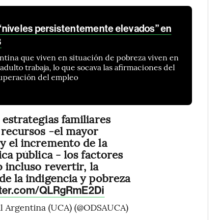
“niveles persistentemente elevados” en
3
entina que viven en situación de pobreza viven en
dulto trabaja, lo que socava las afirmaciones del
uperación del empleo
estrategias familiares
 recursos -el mayor
y el incremento de la
ica pública - los factores
 incluso revertir, la
de la indigencia y pobreza
itter.com/QLRgRmE2Di
al Argentina (UCA) (@ODSAUCA)