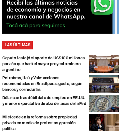
LAS ÚLTIMAS
Caputo festejó el aporte de US$100 millones
por año que hará el mayor proyecto minero
argentino
Petrobras, Itaú y Vale: acciones
recomendadas en Brasil para agosto, según
bancos y corredurías
Dólar cae tras débil dato de empleo en EE.UU.
y menor expectativa de alza de tasas de la Fed
Milei cede en la reforma sobre propiedad
privada en medio de protestas y presión
política