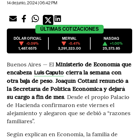
14 de junio, 2024 | 06:42 PM
ÚLTIMAS
COTIZACIONES
DÓLAR OFICIAL
MERVAL
NASDAQ
-0.09%
-0.41%
+1.00%
1,487.6575
3,291,323.00
25,373.85
Buenos Aires — El
Ministerio de Economía que
encabeza
cierra la semana con
Luis Caputo
otra baja de peso
.
Joaquín Cottani renunció a
la Secretaría de Política Económica y dejará
su cargo a fin de mes
. Desde el propio Palacio
de Hacienda confirmaron este viernes el
alejamiento y alegaron que se debió a “razones
familiares”.
Según explican en Economía, la familia de