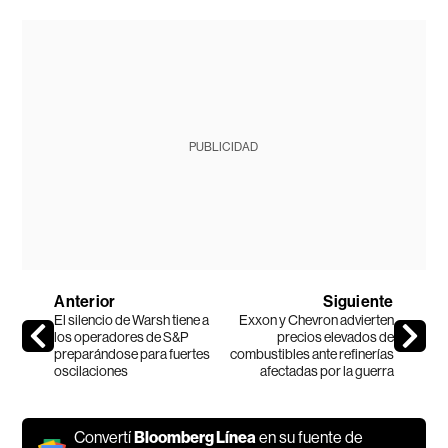
PUBLICIDAD
Anterior
Siguiente
El silencio de Warsh tiene a
Exxon y Chevron advierten
los operadores de S&P
precios elevados de
preparándose para fuertes
combustibles ante refinerías
oscilaciones
afectadas por la guerra
Convertí
Bloomberg Línea
en su fuente de