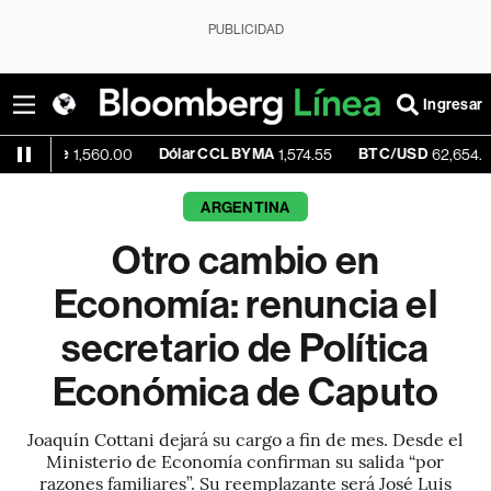
PUBLICIDAD
Ingresar
e
Dólar CCL BYMA
BTC/USD
-0.
1,560.00
1,574.55
62,654.90
ARGENTINA
Otro cambio en
Economía: renuncia el
secretario de Política
Económica de Caputo
Joaquín Cottani dejará su cargo a fin de mes. Desde el
Ministerio de Economía confirman su salida “por
razones familiares”. Su reemplazante será José Luis