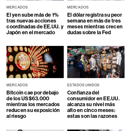
MERCADOS
MERCADOS
El yen sube más de 1%
El dólar registra su peor
tras nuevas acciones
semana en más de tres
coordinadas de EE.UU. y
meses mientras crecen
Japón en el mercado
dudas sobre la Fed
MERCADOS
ESTADOS UNIDOS
Bitcoin cae por debajo
Confianza del
de los US$63.000
consumidor en EE.UU.
mientras los mercados
alcanza su nivel más
reducen su exposición
alto en cinco meses:
al riesgo
estas son las razones