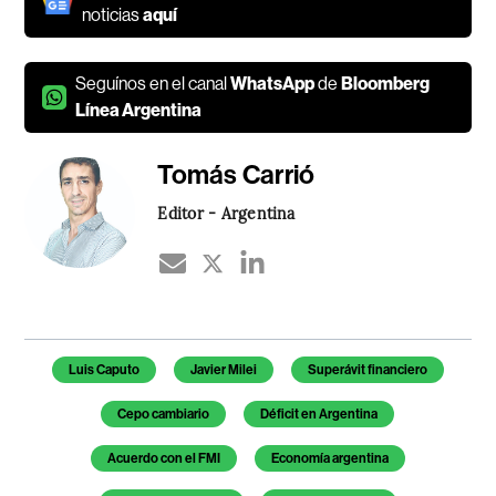
noticias
aquí
Seguínos en el canal
WhatsApp
de
Bloomberg
Línea Argentina
Tomás Carrió
Editor - Argentina
Temas de este artículo
Luis Caputo
Javier Milei
Superávit financiero
Cepo cambiario
Déficit en Argentina
Acuerdo con el FMI
Economía argentina