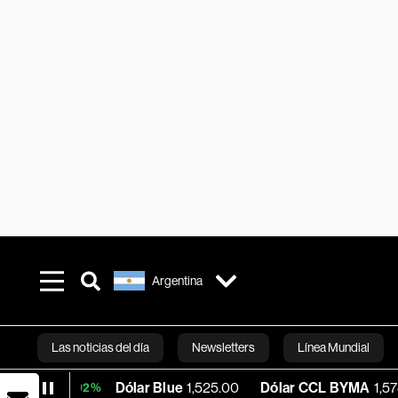
Argentina
Las noticias del día
Newsletters
Línea Mundial
Dólar Blue
1,525.00
Dólar CCL BYMA
1,578.74
BTC
02%
Bloomberg 