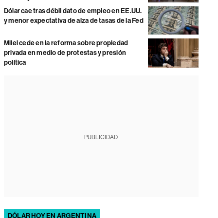
Dólar cae tras débil dato de empleo en EE.UU.
y menor expectativa de alza de tasas de la Fed
Milei cede en la reforma sobre propiedad
privada en medio de protestas y presión
política
PUBLICIDAD
DÓLAR HOY EN ARGENTINA