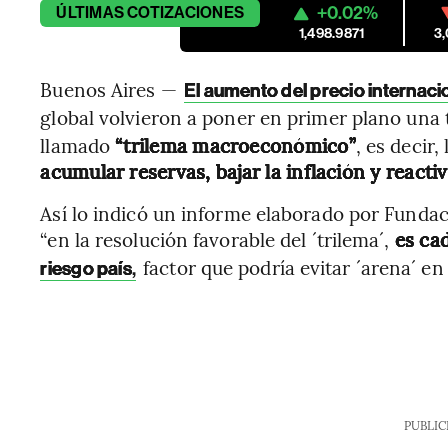
+0.02%
ÚLTIMAS
COTIZACIONES
1,498.9871
3
Buenos Aires —
El aumento del precio internaci
global volvieron a poner en primer plano una 
llamado
“trilema macroeconómico”
, es decir
acumular reservas, bajar la inflación y reactiv
Así lo indicó un informe elaborado por Fundac
“en la resolución favorable del ´trilema´,
es ca
factor que podría evitar ´arena´ en
riesgo país
,
PUBLIC