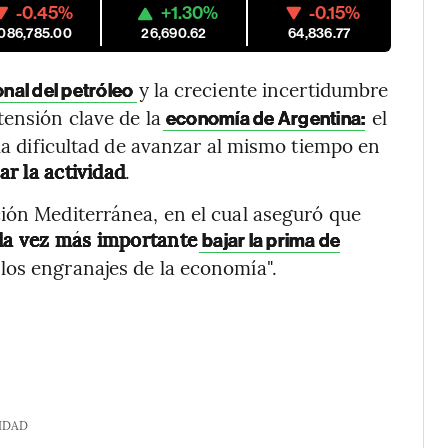
-0.45%
+1.30%
-0.15%
,086,785.00
26,690.62
64,836.77
y la creciente incertidumbre
onal del petróleo
tensión clave de la
el
economía de Argentina:
, la dificultad de avanzar al mismo tiempo en
ar la actividad
.
ión Mediterránea, en el cual aseguró que
da vez más importante
bajar la prima de
 los engranajes de la economía".
IDAD