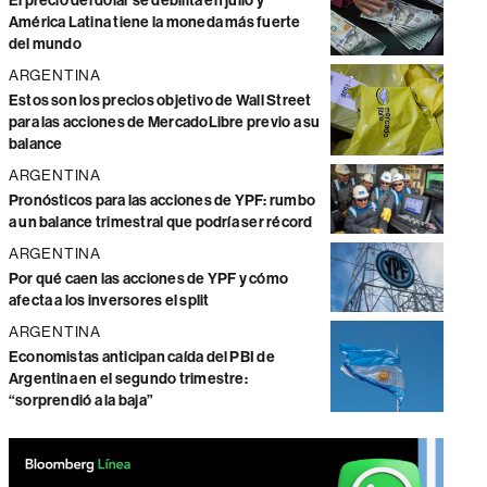
El precio del dólar se debilita en julio y
América Latina tiene la moneda más fuerte
del mundo
ARGENTINA
Estos son los precios objetivo de Wall Street
para las acciones de MercadoLibre previo a su
balance
ARGENTINA
Pronósticos para las acciones de YPF: rumbo
a un balance trimestral que podría ser récord
ARGENTINA
Por qué caen las acciones de YPF y cómo
afecta a los inversores el split
ARGENTINA
Economistas anticipan caída del PBI de
Argentina en el segundo trimestre:
“sorprendió a la baja”