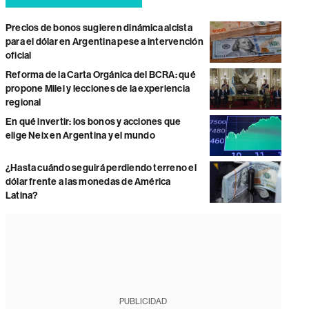
Precios de bonos sugieren dinámica alcista
para el dólar en Argentina pese a intervención
oficial
Reforma de la Carta Orgánica del BCRA: qué
propone Milei y lecciones de la experiencia
regional
En qué invertir: los bonos y acciones que
elige Neix en Argentina y el mundo
¿Hasta cuándo seguirá perdiendo terreno el
dólar frente a las monedas de América
Latina?
PUBLICIDAD