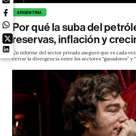
ARGENTINA
Por qué la suba del petról
reservas, inflación y crec
Un informe del sector privado aseguró que es cada vez 
cerrar la divergencia entre los sectores “ganadores” y 