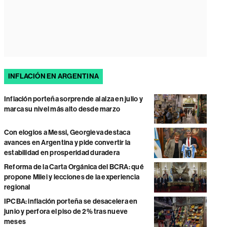
INFLACIÓN EN ARGENTINA
Inflación porteña sorprende al alza en julio y
marca su nivel más alto desde marzo
Con elogios a Messi, Georgieva destaca
avances en Argentina y pide convertir la
estabilidad en prosperidad duradera
Reforma de la Carta Orgánica del BCRA: qué
propone Milei y lecciones de la experiencia
regional
IPCBA: inflación porteña se desacelera en
junio y perfora el piso de 2% tras nueve
meses