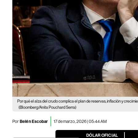
Por qué el alza del crudo complica el plan de reservas, inflación y crecimi
(Bloomberg/Anita Pouchard Serra)
Por
Belén Escobar
17 de marzo, 2026 | 05:44 AM
DÓLAR OFICIAL