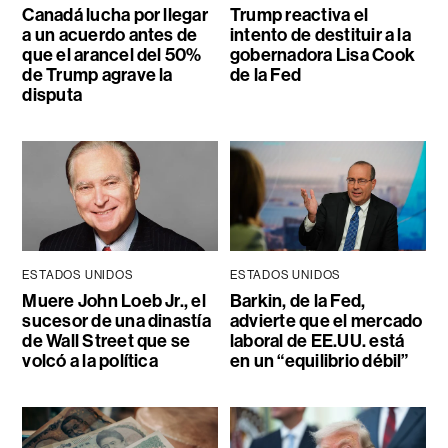
Canadá lucha por llegar
Trump reactiva el
a un acuerdo antes de
intento de destituir a la
que el arancel del 50%
gobernadora Lisa Cook
de Trump agrave la
de la Fed
disputa
ESTADOS UNIDOS
ESTADOS UNIDOS
Muere John Loeb Jr., el
Barkin, de la Fed,
sucesor de una dinastía
advierte que el mercado
de Wall Street que se
laboral de EE.UU. está
volcó a la política
en un “equilibrio débil”