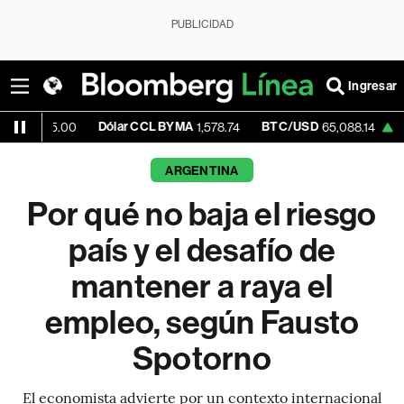
PUBLICIDAD
Ingresar
Dólar CCL BYMA
BTC/USD
+0.24%
E
00
1,578.74
65,088.14
ARGENTINA
Por qué no baja el riesgo
país y el desafío de
mantener a raya el
empleo, según Fausto
Spotorno
El economista advierte por un contexto internacional