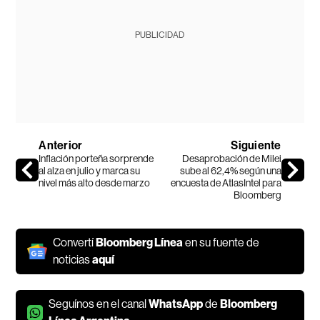
PUBLICIDAD
Anterior
Siguiente
Inflación porteña sorprende
Desaprobación de Milei
al alza en julio y marca su
sube al 62,4% según una
nivel más alto desde marzo
encuesta de AtlasIntel para
Bloomberg
Convertí
Bloomberg Línea
en su fuente de
noticias
aquí
Seguínos en el canal
WhatsApp
de
Bloomberg