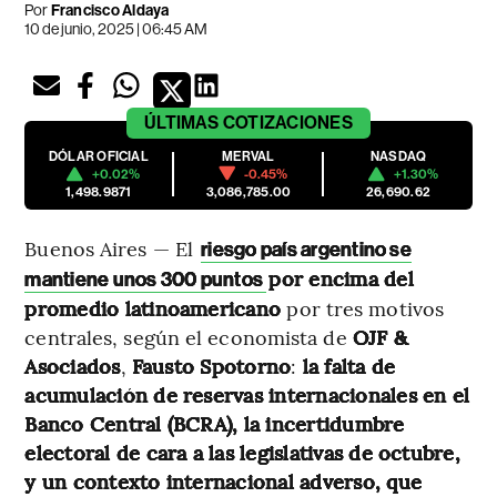
Por
Francisco Aldaya
10 de junio, 2025 | 06:45 AM
ÚLTIMAS
COTIZACIONES
DÓLAR OFICIAL
MERVAL
NASDAQ
+0.02%
-0.45%
+1.30%
1,498.9871
3,086,785.00
26,690.62
Buenos Aires — El
riesgo país argentino se
por encima del
mantiene unos 300 puntos
promedio latinoamericano
por tres motivos
centrales, según el economista de
OJF &
Asociados
,
Fausto Spotorno
:
la falta de
acumulación de reservas internacionales en el
Banco Central (BCRA), la incertidumbre
electoral de cara a las legislativas de octubre,
y un contexto internacional adverso, que