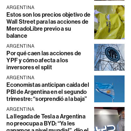
ARGENTINA
Estos son los precios objetivo de
Wall Street para las acciones de
MercadoLibre previo a su
balance
ARGENTINA
Por qué caen las acciones de
YPF y cómo afecta a los
inversores el split
ARGENTINA
Economistas anticipan caída del
PBI de Argentina en el segundo
trimestre: “sorprendió a la baja”
ARGENTINA
La llegada de Tesla a Argentina
no preocupa a BYD: “Ya les
ganamos a nivel mundial”, dijo el