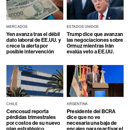
MERCADOS
ESTADOS UNIDOS
Yen avanza tras el débil
Trump dice que avanzan
dato laboral de EE.UU. y
las negociaciones sobre
crece la alerta por
Ormuz mientras Irán
posible intervención
evalúa veto a EE.UU.
CHILE
ARGENTINA
Cencosud reporta
Presidente del BCRA
pérdidas trimestrales
dice que no ve
por costos de su nuevo
necesaria una baja de
plan estratégico
encajes para reactivar el