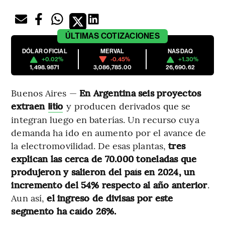
ÚLTIMAS
COTIZACIONES
DÓLAR OFICIAL
MERVAL
NASDAQ
+0.02%
-0.45%
+1.30%
1,498.9871
3,086,785.00
26,690.62
Buenos Aires —
En Argentina seis proyectos
extraen
y producen derivados que se
litio
integran luego en baterías. Un recurso cuya
demanda ha ido en aumento por el avance de
la electromovilidad. De esas plantas,
tres
explican las cerca de 70.000 toneladas que
produjeron y salieron del país en 2024, un
incremento del 54% respecto al año anterior
.
Aun así,
el ingreso de divisas por este
segmento ha caído 26%.