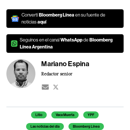
Convertí
Bloomberg Línea
en su fuente de
noticias
aquí
Seguínos en el canal
WhatsApp
de
Bloomberg
Línea Argentina
Mariano Espina
Redactor senior
Temas de este artículo
Litio
Vaca Muerta
YPF
Las noticias del día
Bloomberg Línea