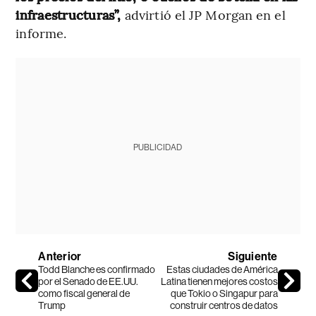
infraestructuras”,
advirtió el JP Morgan en el
informe.
PUBLICIDAD
Anterior
Siguiente
Todd Blanche es confirmado
Estas ciudades de América
por el Senado de EE.UU.
Latina tienen mejores costos
como fiscal general de
que Tokio o Singapur para
Trump
construir centros de datos