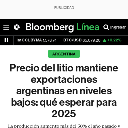
PUBLICIDAD
Ingresar
CCL BYMA
BTC/USD
+0.22%
ETH/USD
1,578.74
65,079.20
1,92
ARGENTINA
Precio del litio mantiene
exportaciones
argentinas en niveles
bajos: qué esperar para
2025
La producción aumentó más del 50% el año pasado y