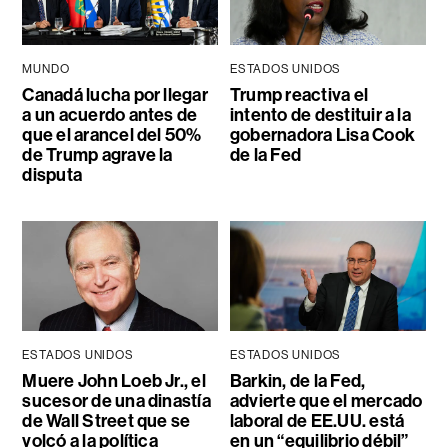
MUNDO
ESTADOS UNIDOS
Canadá lucha por llegar
Trump reactiva el
a un acuerdo antes de
intento de destituir a la
que el arancel del 50%
gobernadora Lisa Cook
de Trump agrave la
de la Fed
disputa
ESTADOS UNIDOS
ESTADOS UNIDOS
Muere John Loeb Jr., el
Barkin, de la Fed,
sucesor de una dinastía
advierte que el mercado
de Wall Street que se
laboral de EE.UU. está
volcó a la política
en un “equilibrio débil”