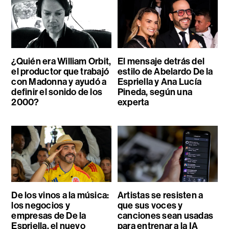
¿Quién era William Orbit,
El mensaje detrás del
el productor que trabajó
estilo de Abelardo De la
con Madonna y ayudó a
Espriella y Ana Lucía
definir el sonido de los
Pineda, según una
2000?
experta
De los vinos a la música:
Artistas se resisten a
los negocios y
que sus voces y
empresas de De la
canciones sean usadas
Espriella, el nuevo
para entrenar a la IA