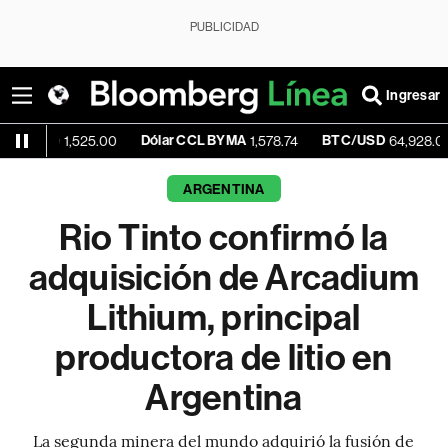
PUBLICIDAD
Ingresar
Dólar CCL BYMA
BTC/USD
-0.01
1,525.00
1,578.74
64,928.01
ARGENTINA
Rio Tinto confirmó la
adquisición de Arcadium
Lithium, principal
productora de litio en
Argentina
La segunda minera del mundo adquirió la fusión de