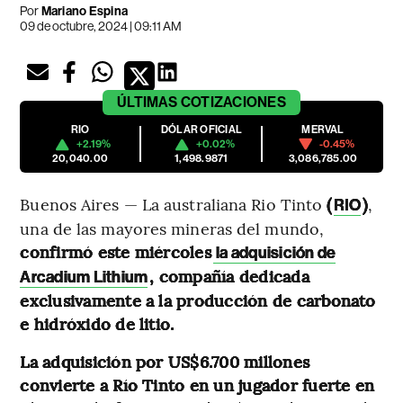
Por
Mariano Espina
09 de octubre, 2024 | 09:11 AM
ÚLTIMAS
COTIZACIONES
RIO
DÓLAR OFICIAL
MERVAL
+2.19%
+0.02%
-0.45%
20,040.00
1,498.9871
3,086,785.00
Buenos Aires — La australiana Rio Tinto
(
)
,
RIO
una de las mayores mineras del mundo,
confirmó este miércoles
la adquisición de
, compañía dedicada
Arcadium Lithium
exclusivamente a la producción de carbonato
e hidróxido de litio.
La adquisición por US$6.700 millones
convierte a Río Tinto en un jugador fuerte en