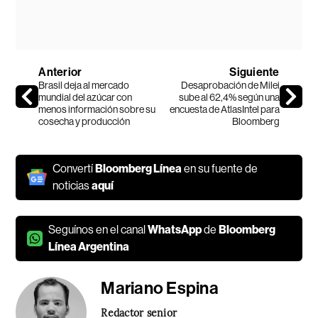
Anterior
Siguiente
Brasil deja al mercado
Desaprobación de Milei
mundial del azúcar con
sube al 62,4% según una
menos información sobre su
encuesta de AtlasIntel para
cosecha y producción
Bloomberg
Convertí
Bloomberg Línea
en su fuente de
noticias
aquí
Seguínos en el canal
WhatsApp
de
Bloomberg
Línea Argentina
Mariano Espina
Redactor senior