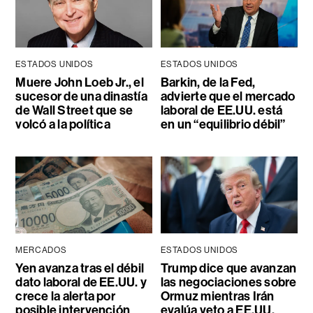
ESTADOS UNIDOS
ESTADOS UNIDOS
Muere John Loeb Jr., el
Barkin, de la Fed,
sucesor de una dinastía
advierte que el mercado
de Wall Street que se
laboral de EE.UU. está
volcó a la política
en un “equilibrio débil”
MERCADOS
ESTADOS UNIDOS
Yen avanza tras el débil
Trump dice que avanzan
dato laboral de EE.UU. y
las negociaciones sobre
crece la alerta por
Ormuz mientras Irán
posible intervención
evalúa veto a EE.UU.