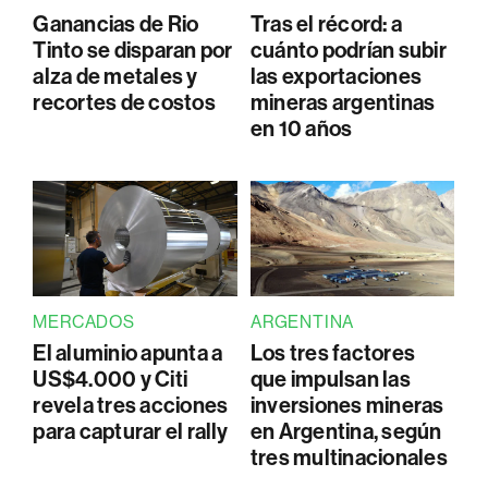
Ganancias de Rio
Tras el récord: a
Tinto se disparan por
cuánto podrían subir
alza de metales y
las exportaciones
recortes de costos
mineras argentinas
en 10 años
MERCADOS
ARGENTINA
El aluminio apunta a
Los tres factores
US$4.000 y Citi
que impulsan las
revela tres acciones
inversiones mineras
para capturar el rally
en Argentina, según
tres multinacionales