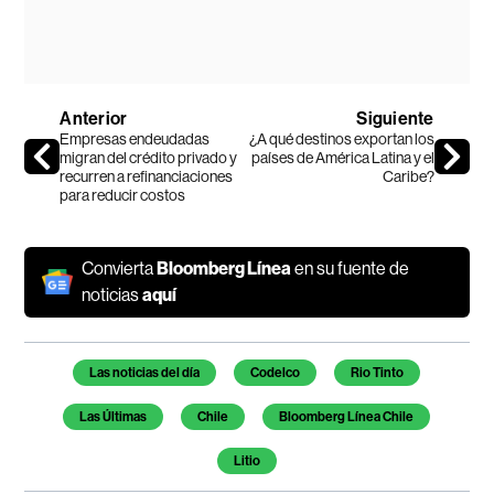
Anterior
Siguiente
Empresas endeudadas
¿A qué destinos exportan los
migran del crédito privado y
países de América Latina y el
recurren a refinanciaciones
Caribe?
para reducir costos
Convierta
Bloomberg Línea
en su fuente de
noticias
aquí
Temas de este artículo
Las noticias del día
Codelco
Rio Tinto
Las Últimas
Chile
Bloomberg Línea Chile
Litio