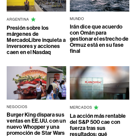
MUNDO
ARGENTINA
Irán dice que acuerdo
Presión sobre los
con Omán para
márgenes de
gestionar el estrecho de
MercadoLibre inquieta a
Ormuz está en su fase
inversores y acciones
final
caen en el Nasdaq
NEGOCIOS
MERCADOS
Burger King dispara sus
La acción más rentable
ventas en EE.UU. con un
del S&P 500 cae con
nuevo Whopper y una
fuerza tras sus
promoción de Star Wars
resultados: qué