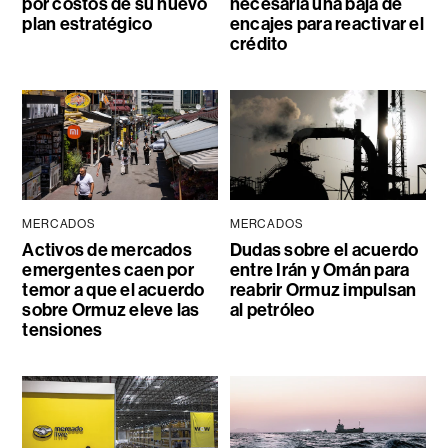
por costos de su nuevo
necesaria una baja de
plan estratégico
encajes para reactivar el
crédito
MERCADOS
MERCADOS
Activos de mercados
Dudas sobre el acuerdo
emergentes caen por
entre Irán y Omán para
temor a que el acuerdo
reabrir Ormuz impulsan
sobre Ormuz eleve las
al petróleo
tensiones