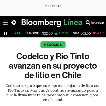
PUBLICIDAD
Ingresar
1%
ETH/USD
+0.15%
Visa
-2.15%
Mercado
1,922.00
362.50
NEGOCIOS
Codelco y Rio Tinto
avanzan en su proyecto
de litio en Chile
Codelco aseguró que su empresa conjunta de litio con
Rio Tinto en Maricunga continúa avanzando pese a
que la firma minera ha moderado su expansión global
en el metal.