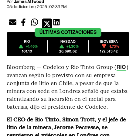
Por
James Attwood
05 de diciembre, 2025 | 02:33 PM
ÚLTIMAS
COTIZACIONES
RIO
NASDAQ
IBOVESPA
+1.46%
+1.30%
-1.73%
101.10
26,690.62
172,513.42
Bloomberg — Codelco y Rio Tinto Group (
)
RIO
avanzan según lo previsto con su empresa
conjunta de litio en Chile, a pesar de que la
minera con sede en Londres señaló que estaba
ralentizando su incursión en el metal para
baterías, dijo el presidente de Codelco.
El CEO de Rio Tinto, Simon Trott, y el jefe de
litio de la minera, Jerome Pecresse, se
reunieron el miércoles en Londres con