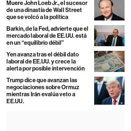
Muere John Loeb Jr., el sucesor
de una dinastía de Wall Street
que se volcó a la política
Barkin, de la Fed, advierte que el
mercado laboral de EE.UU. está
en un “equilibrio débil”
Yen avanza tras el débil dato
laboral de EE.UU. y crece la
alerta por posible intervención
Trump dice que avanzan las
negociaciones sobre Ormuz
mientras Irán evalúa veto a
EE.UU.