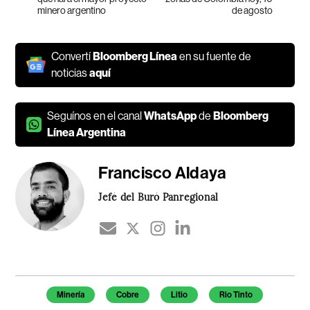
minero argentino
de agosto
Convertí
Bloomberg Línea
en su fuente de
noticias
aquí
Seguínos en el canal
WhatsApp
de
Bloomberg
Línea Argentina
Francisco Aldaya
Jefé del Buró Panregional
Temas de este artículo
Minería
Cobre
Litio
Rio Tinto