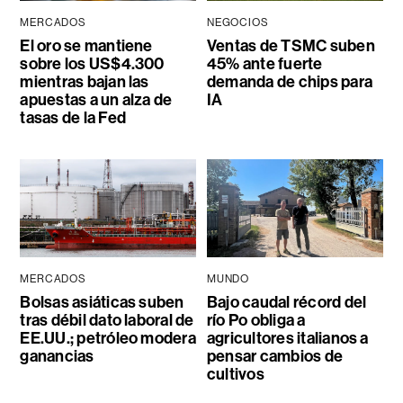
MERCADOS
NEGOCIOS
El oro se mantiene
Ventas de TSMC suben
sobre los US$4.300
45% ante fuerte
mientras bajan las
demanda de chips para
apuestas a un alza de
IA
tasas de la Fed
MERCADOS
MUNDO
Bolsas asiáticas suben
Bajo caudal récord del
tras débil dato laboral de
río Po obliga a
EE.UU.; petróleo modera
agricultores italianos a
ganancias
pensar cambios de
cultivos