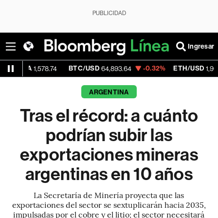
PUBLICIDAD
Ingresar
BTC/USD
-0.32%
ETH/USD
-0.65
78.74
64,893.64
1,907.33
ARGENTINA
Tras el récord: a cuánto
podrían subir las
exportaciones mineras
argentinas en 10 años
La Secretaría de Minería proyecta que las
exportaciones del sector se sextuplicarán hacia 2035,
impulsadas por el cobre y el litio; el sector necesitará