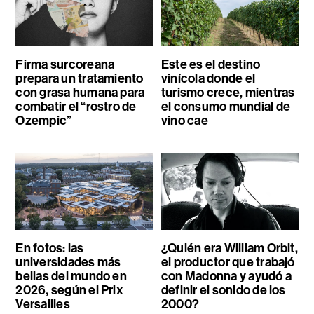
Firma surcoreana
Este es el destino
prepara un tratamiento
vinícola donde el
con grasa humana para
turismo crece, mientras
combatir el “rostro de
el consumo mundial de
Ozempic”
vino cae
En fotos: las
¿Quién era William Orbit,
universidades más
el productor que trabajó
bellas del mundo en
con Madonna y ayudó a
2026, según el Prix
definir el sonido de los
Versailles
2000?