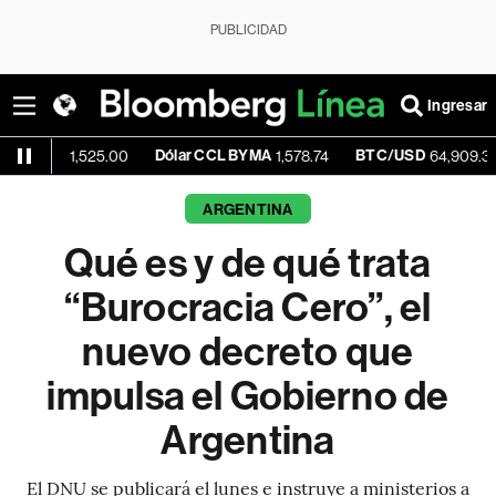
PUBLICIDAD
Ingresar
Dólar CCL BYMA
BTC/USD
-0.19
1,525.00
1,578.74
64,909.30
ARGENTINA
Qué es y de qué trata
“Burocracia Cero”, el
nuevo decreto que
impulsa el Gobierno de
Argentina
El DNU se publicará el lunes e instruye a ministerios a