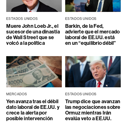
ESTADOS UNIDOS
ESTADOS UNIDOS
Muere John Loeb Jr., el
Barkin, de la Fed,
sucesor de una dinastía
advierte que el mercado
de Wall Street que se
laboral de EE.UU. está
volcó a la política
en un “equilibrio débil”
MERCADOS
ESTADOS UNIDOS
Yen avanza tras el débil
Trump dice que avanzan
dato laboral de EE.UU. y
las negociaciones sobre
crece la alerta por
Ormuz mientras Irán
posible intervención
evalúa veto a EE.UU.