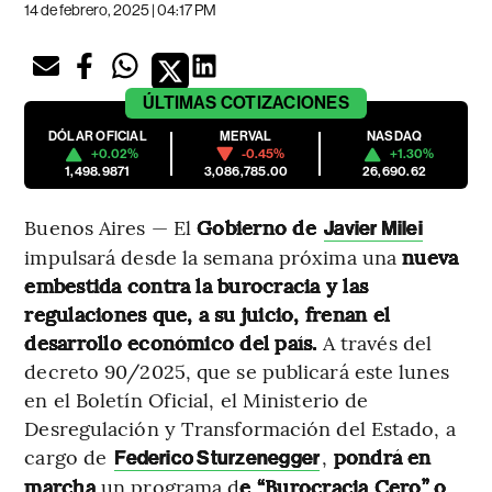
14 de febrero, 2025 | 04:17 PM
ÚLTIMAS
COTIZACIONES
DÓLAR OFICIAL
MERVAL
NASDAQ
+0.02%
-0.45%
+1.30%
1,498.9871
3,086,785.00
26,690.62
Buenos Aires — El
Gobierno de
Javier Milei
impulsará desde la semana próxima una
nueva
embestida contra la burocracia y las
regulaciones que, a su juicio, frenan el
desarrollo económico del país.
A través del
decreto 90/2025, que se publicará este lunes
en el Boletín Oficial, el Ministerio de
Desregulación y Transformación del Estado, a
cargo de
,
pondrá en
Federico Sturzenegger
marcha
un programa d
e “Burocracia Cero” o