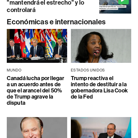
"mantendrá el estrecho" y lo
controlará
Económicas e internacionales
MUNDO
ESTADOS UNIDOS
Canadá lucha por llegar
Trump reactiva el
a un acuerdo antes de
intento de destituir a la
que el arancel del 50%
gobernadora Lisa Cook
de Trump agrave la
de la Fed
disputa