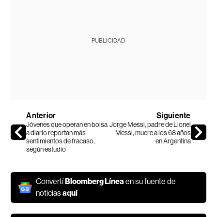
PUBLICIDAD
Anterior
Siguiente
Jóvenes que operan en bolsa
Jorge Messi, padre de Lionel
a diario reportan más
Messi, muere a los 68 años
sentimientos de fracaso,
en Argentina
según estudio
Convertí
Bloomberg Línea
en su fuente de
noticias
aquí