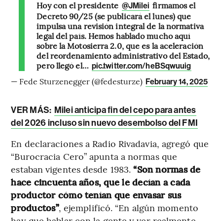
Hoy con el presidente
firmamos el
@JMilei
Decreto 90/25 (se publicará el lunes) que
impulsa una revisión integral de la normativa
legal del país. Hemos hablado mucho aquí
sobre la Motosierra 2.0, que es la aceleración
del reordenamiento administrativo del Estado,
pero llegó el…
pic.twitter.com/heBSqwuuig
— Fede Sturzenegger (@fedesturze)
February 14, 2025
VER MÁS:
Milei anticipa fin del cepo para antes
del 2026 incluso sin nuevo desembolso del FMI
En declaraciones a Radio Rivadavia, agregó que
“Burocracia Cero” apunta a normas que
estaban vigentes desde 1983.
“Son normas de
hace cincuenta años, que le decían a cada
productor cómo tenían que envasar sus
productos”
, ejemplificó. “En algún momento
hay que hablar con la gente y ver realmente