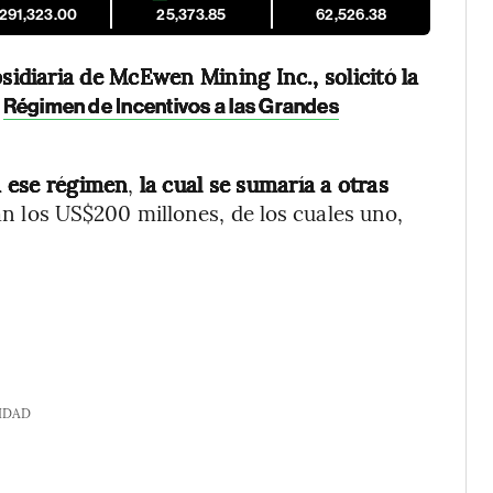
,291,323.00
25,373.85
62,526.38
idiaria de McEwen Mining Inc., solicitó la
l
Régimen de Incentivos a las Grandes
ra ese régimen
,
la cual se sumaría a otras
n los US$200 millones, de los cuales uno,
IDAD