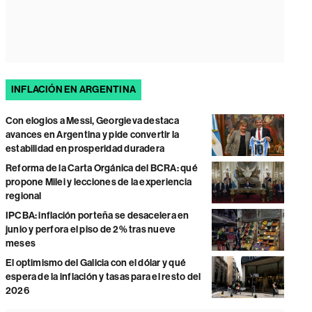
INFLACIÓN EN ARGENTINA
Con elogios a Messi, Georgieva destaca
avances en Argentina y pide convertir la
estabilidad en prosperidad duradera
Reforma de la Carta Orgánica del BCRA: qué
propone Milei y lecciones de la experiencia
regional
IPCBA: inflación porteña se desacelera en
junio y perfora el piso de 2% tras nueve
meses
El optimismo del Galicia con el dólar y qué
espera de la inflación y tasas para el resto del
2026