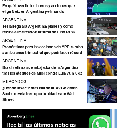
En qué invertir: los bonos y acciones que
elige Neix en Argentina y el mundo
ARGENTINA
Tesla llega a la Argentina: planes y cómo
recibe el mercado a la firma de Elon Musk
ARGENTINA
Pronósticos para las acciones de YPF: rumbo
a un balance trimestral que podría ser récord
ARGENTINA
Brasil retira a su embajador de la Argentina
tras los ataques de Milei contra Lula y un juez
MERCADOS
¿Dónde invertir más allá de la IA? Goldman
Sachs revela tres oportunidades en Wall
Street