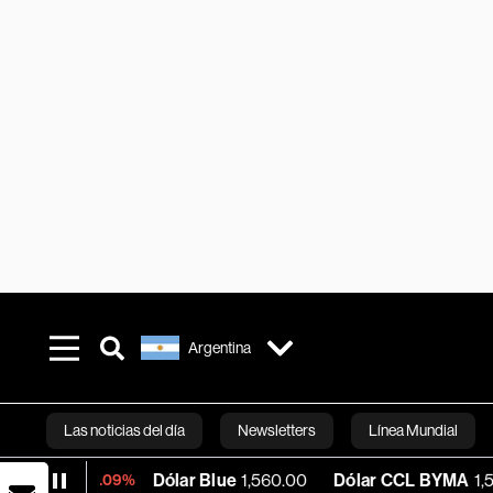
Argentina
Las noticias del día
Newsletters
Línea Mundial
Dólar Blue
1,560.00
Dólar CCL BYMA
1,574.55
-0.09%
Bloomberg 