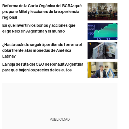
Reforma de la Carta Orgánica del BCRA: qué
propone Milei y lecciones de la experiencia
regional
En qué invertir: los bonos y acciones que
elige Neix en Argentina y el mundo
¿Hasta cuándo seguirá perdiendo terreno el
dólar frente a las monedas de América
Latina?
La hoja de ruta del CEO de Renault Argentina
para que bajen los precios de los autos
PUBLICIDAD