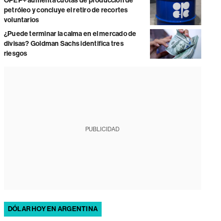
OPEP+ aumenta cuotas de producción de
petróleo y concluye el retiro de recortes
voluntarios
¿Puede terminar la calma en el mercado de
divisas? Goldman Sachs identifica tres
riesgos
PUBLICIDAD
DÓLAR HOY EN ARGENTINA