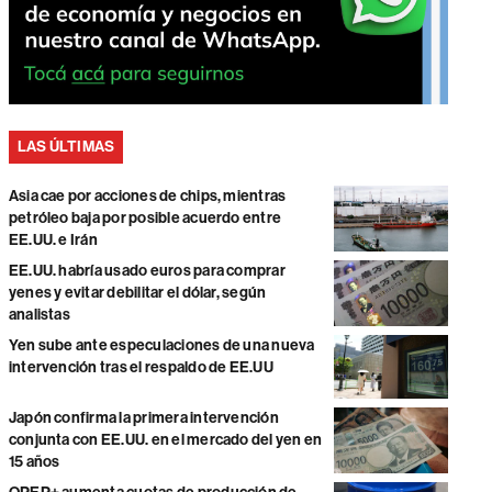
LAS ÚLTIMAS
Asia cae por acciones de chips, mientras
petróleo baja por posible acuerdo entre
EE.UU. e Irán
EE.UU. habría usado euros para comprar
yenes y evitar debilitar el dólar, según
analistas
Yen sube ante especulaciones de una nueva
intervención tras el respaldo de EE.UU
Japón confirma la primera intervención
conjunta con EE.UU. en el mercado del yen en
15 años