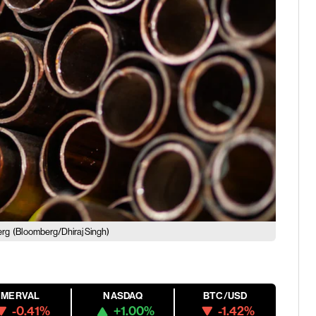
erg
(Bloomberg/Dhiraj Singh)
MERVAL
NASDAQ
BTC/USD
-0.41%
+1.00%
-1.42%