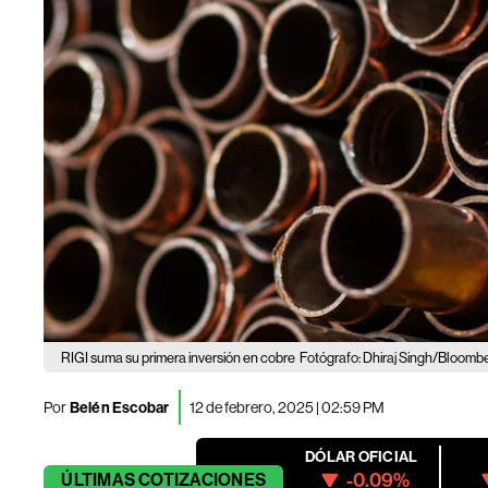
RIGI suma su primera inversión en cobre
Fotógrafo: Dhiraj Singh/Bloomb
Por
Belén Escobar
12 de febrero, 2025 | 02:59 PM
DÓLAR OFICIAL
-0.09%
ÚLTIMAS
COTIZACIONES