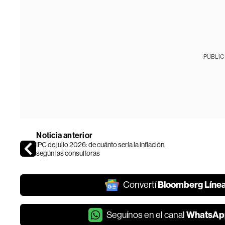
PUBLIC
Noticia anterior
IPC de julio 2026: de cuánto sería la inflación,
según las consultoras
Bloomberg Líne
Convertí
WhatsAp
Seguínos en el canal