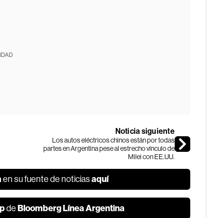
IDAD
Noticia siguiente
Los autos eléctricos chinos están por todas
partes en Argentina pese al estrecho vínculo de
Milei con EE.UU.
a
aquí
en su fuente de noticias
p
Bloomberg Línea Argentina
de