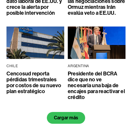
dato laboral de EE.UU. y
las negociaciones sobre
crece la alerta por
Ormuz mientras Irán
posible intervención
evalúa veto a EE.UU.
CHILE
ARGENTINA
Cencosud reporta
Presidente del BCRA
pérdidas trimestrales
dice que no ve
por costos de su nuevo
necesaria una baja de
plan estratégico
encajes para reactivar el
crédito
Cargar más