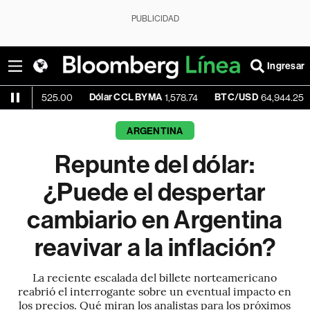
PUBLICIDAD
Ingresar
Dólar CCL BYMA
BTC/USD
+0.01%
25.00
1,578.74
64,944.25
ARGENTINA
Repunte del dólar:
¿Puede el despertar
cambiario en Argentina
reavivar a la inflación?
La reciente escalada del billete norteamericano
reabrió el interrogante sobre un eventual impacto en
los precios. Qué miran los analistas para los próximos