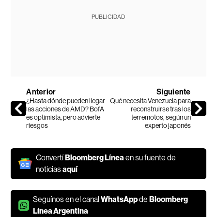
PUBLICIDAD
Anterior
Siguiente
¿Hasta dónde pueden llegar
Qué necesita Venezuela para
las acciones de AMD? BofA
reconstruirse tras los
es optimista, pero advierte
terremotos, según un
riesgos
experto japonés
Convertí
Bloomberg Línea
en su fuente de
noticias
aquí
Seguínos en el canal
WhatsApp
de
Bloomberg
Línea Argentina