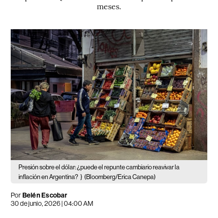
meses.
Presión sobre el dólar: ¿puede el repunte cambiario reavivar la
inflación en Argentina?
}
(Bloomberg/Erica Canepa)
Por
Belén Escobar
30 de junio, 2026 | 04:00 AM