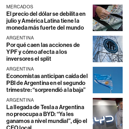
MERCADOS
El precio del dólar se debilita en
julio y América Latina tiene la
moneda más fuerte del mundo
ARGENTINA
Por qué caen las acciones de
YPF y cómo afecta a los
inversores el split
ARGENTINA
Economistas anticipan caída del
PBI de Argentina en el segundo
trimestre: “sorprendió a la baja”
ARGENTINA
La llegada de Tesla a Argentina
no preocupa a BYD: “Ya les
ganamos a nivel mundial”, dijo el
CEO local