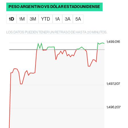
PESO ARGENTINO VS DÓLAR ESTADOUNIDENSE
1D
1M
3M
YTD
1A
3A
5A
LOS DATOS PUEDEN TENER UN RETRASO DE HASTA 20 MINUTOS.
1,499.016
1,497.207
1,496.207