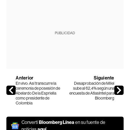
PUBLICIDAD
Anterior
Siguiente
En vivo: Así transcurre la
Desaprobación de Milei
ceremonia de posesión de
sube al 62,4% según una
Abelardo De la Espriella
encuesta de AtlasIntel para
como presidente de
Bloomberg
Colombia
Convertí
Bloomberg Línea
en su fuente de
noticias
aquí