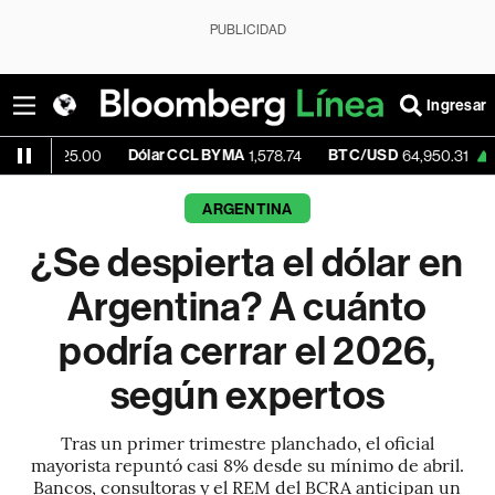
PUBLICIDAD
Ingresar
Dólar CCL BYMA
BTC/USD
+0.02%
.00
1,578.74
64,950.31
ARGENTINA
¿Se despierta el dólar en
Argentina? A cuánto
podría cerrar el 2026,
según expertos
Tras un primer trimestre planchado, el oficial
mayorista repuntó casi 8% desde su mínimo de abril.
Bancos, consultoras y el REM del BCRA anticipan un