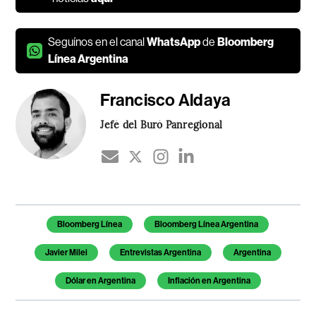
Seguínos en el canal
WhatsApp
de
Bloomberg
Línea Argentina
Francisco Aldaya
Jefé del Buró Panregional
Temas de este artículo
Bloomberg Línea
Bloomberg Línea Argentina
Javier Milei
Entrevistas Argentina
Argentina
Dólar en Argentina
Inflación en Argentina