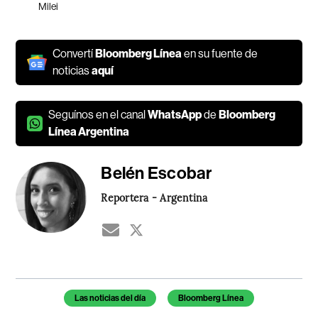
Milei
Convertí
Bloomberg Línea
en su fuente de
noticias
aquí
Seguínos en el canal
WhatsApp
de
Bloomberg
Línea Argentina
Belén Escobar
Reportera - Argentina
Temas de este artículo
Las noticias del día
Bloomberg Línea