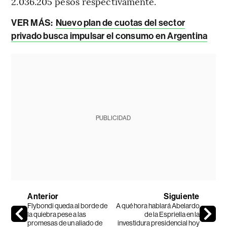
2.036.205 pesos respectivamente.
VER MÁS:
Nuevo plan de cuotas del sector
privado busca impulsar el consumo en Argentina
PUBLICIDAD
Anterior
Siguiente
Flybondi queda al borde de
A qué hora hablará Abelardo
la quiebra pese a las
de la Espriella en la
promesas de un aliado de
investidura presidencial hoy