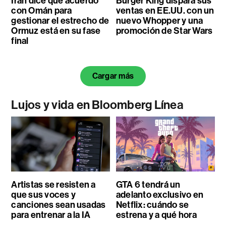
Irán dice que acuerdo
Burger King dispara sus
con Omán para
ventas en EE.UU. con un
gestionar el estrecho de
nuevo Whopper y una
Ormuz está en su fase
promoción de Star Wars
final
Cargar más
Lujos y vida en Bloomberg Línea
Artistas se resisten a
GTA 6 tendrá un
que sus voces y
adelanto exclusivo en
canciones sean usadas
Netflix: cuándo se
para entrenar a la IA
estrena y a qué hora