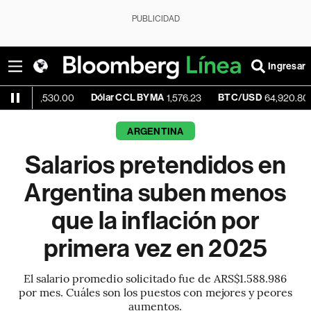
PUBLICIDAD
Ingresar
Dólar CCL BYMA
BTC/USD
+0.82
,530.00
1,576.23
64,920.80
ARGENTINA
Salarios pretendidos en
Argentina suben menos
que la inflación por
primera vez en 2025
El salario promedio solicitado fue de ARS$1.588.986
por mes. Cuáles son los puestos con mejores y peores
aumentos.