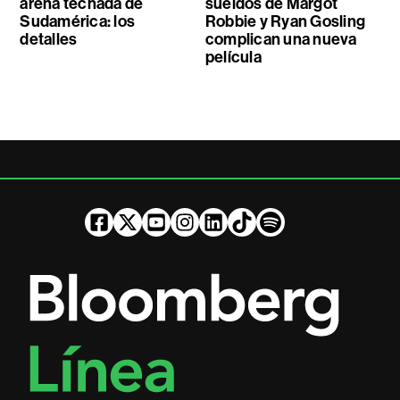
arena techada de
sueldos de Margot
Sudamérica: los
Robbie y Ryan Gosling
detalles
complican una nueva
película