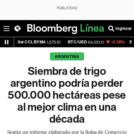
PUBLICIDAD
Ingresar
ar CCL BYMA
BTC/USD
-0.38%
ETH/USD
1,575.61
64,051.11
1,8
ARGENTINA
Siembra de trigo
argentino podría perder
500.000 hectáreas pese
al mejor clima en una
década
Según un informe elaborado por la Bolsa de Comercio