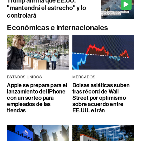
Trump afirma que EE.UU.
"mantendrá el estrecho" y lo
controlará
Económicas e internacionales
ESTADOS UNIDOS
MERCADOS
Apple se prepara para el
Bolsas asiáticas suben
lanzamiento del iPhone
tras récord de Wall
con un sorteo para
Street por optimismo
empleados de las
sobre acuerdo entre
tiendas
EE.UU. e Irán