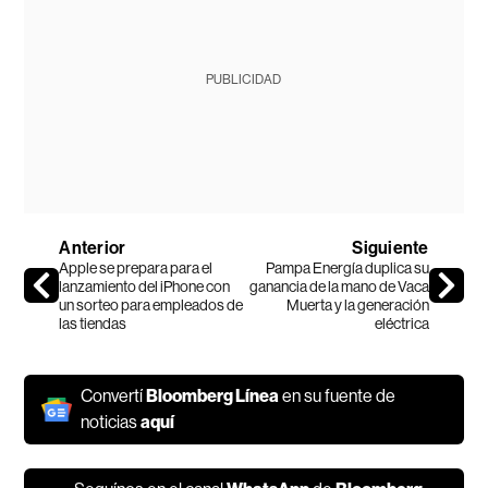
PUBLICIDAD
Anterior
Siguiente
Apple se prepara para el
Pampa Energía duplica su
lanzamiento del iPhone con
ganancia de la mano de Vaca
un sorteo para empleados de
Muerta y la generación
las tiendas
eléctrica
Convertí
Bloomberg Línea
en su fuente de
noticias
aquí