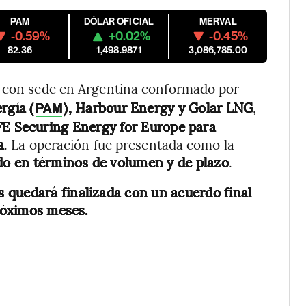
PAM
DÓLAR OFICIAL
MERVAL
-0.59%
+0.02%
-0.45%
82.36
1,498.9871
3,086,785.00
o con sede en Argentina conformado por
rgía (
), Harbour Energy y Golar LNG
,
PAM
E Securing Energy for Europe
para
a
. La operación fue presentada como la
o en términos de volumen y de plazo
.
 quedará finalizada con un acuerdo final
próximos meses.