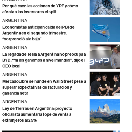
Por qué caen las acciones de YPF y cómo
afecta a los inversores el split
ARGENTINA
Economistas anticipan caída del PBI de
Argentina en el segundo trimestre:
“sorprendió a la baja”
ARGENTINA
La llegada de Tesla a Argentina no preocupa a
BYD: “Ya les ganamos a nivel mundial”, dijo el
CEO local
ARGENTINA
MercadoLibre se hunde en Wall Street pese a
superar expectativas de facturación y
ganancia neta
ARGENTINA
Ley de Tierras en Argentina: proyecto
oficialista aumentaría tope de venta a
extranjeros al 25%