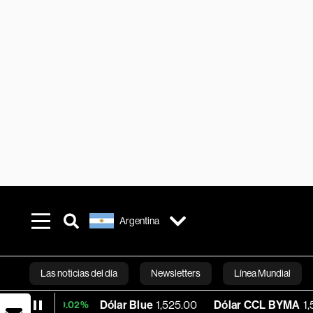
Argentina
Las noticias del día
Newsletters
Línea Mundial
Dólar Blue
1,525.00
Dólar CCL BYMA
1,578.74
+0.02%
Bloomberg 