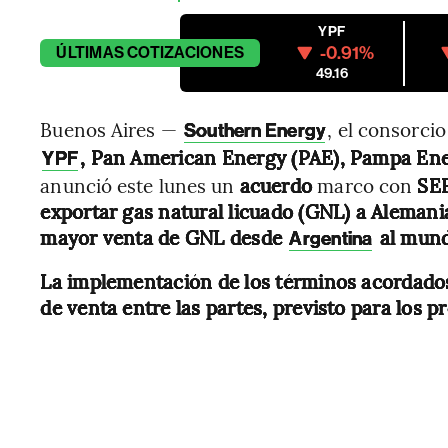
YPF
-0.91%
ÚLTIMAS
COTIZACIONES
49.16
Buenos Aires —
, el consorci
Southern Energy
, Pan American Energy (PAE), Pampa Ene
YPF
anunció este lunes un
acuerdo
marco con
SEF
exportar gas natural licuado (GNL) a Alemani
mayor venta de GNL desde
al mund
Argentina
La implementación de los términos acordados
de venta entre las partes, previsto para los 