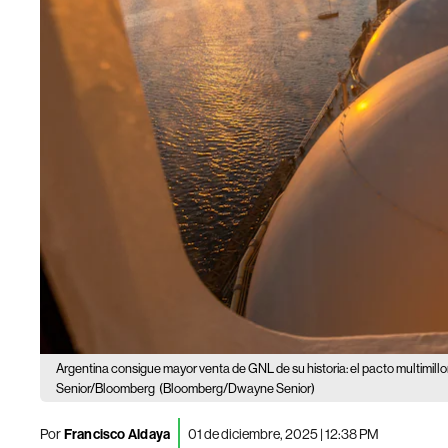
Argentina consigue mayor venta de GNL de su historia: el pacto multimill
Senior/Bloomberg
(Bloomberg/Dwayne Senior)
Por
Francisco Aldaya
01 de diciembre, 2025 | 12:38 PM