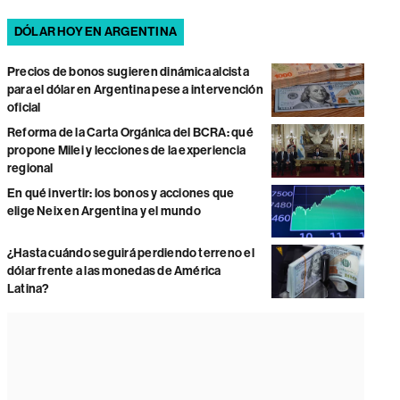
DÓLAR HOY EN ARGENTINA
Precios de bonos sugieren dinámica alcista
para el dólar en Argentina pese a intervención
oficial
Reforma de la Carta Orgánica del BCRA: qué
propone Milei y lecciones de la experiencia
regional
En qué invertir: los bonos y acciones que
elige Neix en Argentina y el mundo
¿Hasta cuándo seguirá perdiendo terreno el
dólar frente a las monedas de América
Latina?