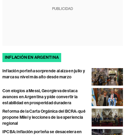
PUBLICIDAD
INFLACIÓN EN ARGENTINA
Inflación porteña sorprende al alza en julio y
marca su nivel más alto desde marzo
Con elogios a Messi, Georgieva destaca
avances en Argentina y pide convertir la
estabilidad en prosperidad duradera
Reforma de la Carta Orgánica del BCRA: qué
propone Milei y lecciones de la experiencia
regional
IPCBA: inflación porteña se desacelera en