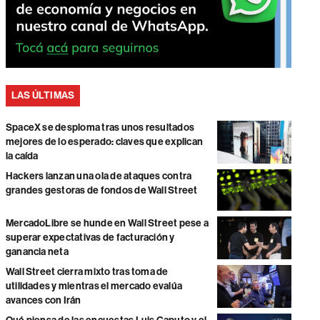
LAS ÚLTIMAS
SpaceX se desploma tras unos resultados
mejores de lo esperado: claves que explican
la caída
Hackers lanzan una ola de ataques contra
grandes gestoras de fondos de Wall Street
MercadoLibre se hunde en Wall Street pese a
superar expectativas de facturación y
ganancia neta
Wall Street cierra mixto tras toma de
utilidades y mientras el mercado evalúa
avances con Irán