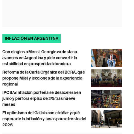
INFLACIÓN EN ARGENTINA
Con elogios a Messi, Georgieva destaca
avances en Argentina y pide convertir la
estabilidad en prosperidad duradera
Reforma de la Carta Orgánica del BCRA: qué
propone Milei y lecciones de la experiencia
regional
IPCBA: inflación porteña se desacelera en
junio y perfora el piso de 2% tras nueve
meses
El optimismo del Galicia con el dólar y qué
espera de la inflación y tasas para el resto del
2026