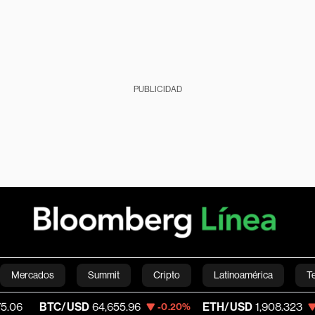
PUBLICIDAD
Mercados
Summit
Cripto
Latinoamérica
T
C/USD
64,655.96
ETH/USD
1,908.323
V
-0.20%
-0.39%
Green
Economía
Estilo de vida
Mundo
Videos