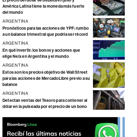
El precio del dólar se debilita en julio y
América Latina tiene la moneda más fuerte
del mundo
ARGENTINA
Pronósticos para las acciones de YPF: rumbo
a un balance trimestral que podría ser récord
ARGENTINA
En qué invertir: los bonos y acciones que
elige Neix en Argentina y el mundo
ARGENTINA
Estos son los precios objetivo de Wall Street
para las acciones de MercadoLibre previo a su
balance
ARGENTINA
Detectan ventas del Tesoro para contener al
dólar en la pulseada por el precio de un bono