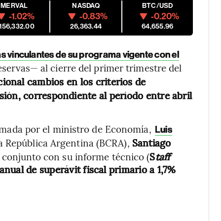
MERVAL
NASDAQ
BTC/USD
-1.02%
-0.83%
-0.20%
,156,332.00
26,363.44
64,655.96
s vinculantes de su programa vigente con el
servas— al cierre del primer trimestre del
cional cambios en los criterios de
ión, correspondiente al período entre abril
rmada por el ministro de Economía,
Luis
 la República Argentina (BCRA),
Santiago
n conjunto con su informe técnico (
S
taff
nual de superávit fiscal primario a 1,7%