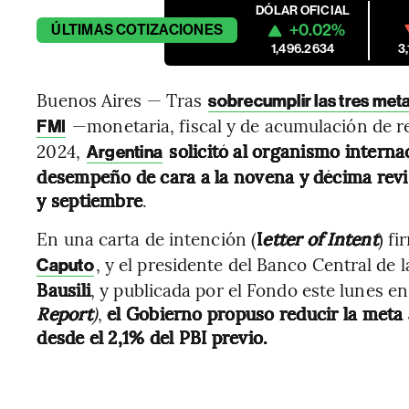
DÓLAR OFICIAL
+0.02%
ÚLTIMAS
COTIZACIONES
1,496.2634
3
Buenos Aires — Tras
sobrecumplir las tres meta
—monetaria, fiscal y de acumulación de re
FMI
2024,
solicitó al organismo interna
Argentina
desempeño de cara a la novena y décima revis
y septiembre
.
En una carta de intención (
I
etter of Intent
)
fi
, y el presidente del Banco Central de
Caputo
Bausili
, y publicada por el Fondo este lunes e
Report
)
,
el Gobierno propuso reducir la meta a
desde el 2,1% del PBI previo.