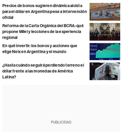
Precios de bonos sugieren dinámica alcista
para el dólar en Argentina pese a intervención
oficial
Reforma de la Carta Orgánica del BCRA: qué
propone Milei y lecciones de la experiencia
regional
En qué invertir: los bonos y acciones que
elige Neix en Argentina y el mundo
¿Hasta cuándo seguirá perdiendo terreno el
dólar frente a las monedas de América
Latina?
PUBLICIDAD