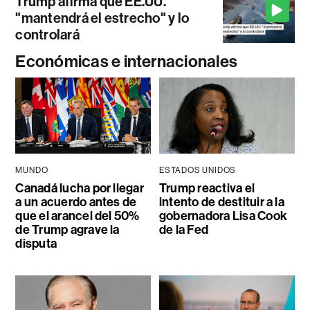
Trump afirma que EE.UU.
"mantendrá el estrecho" y lo
controlará
Económicas e internacionales
MUNDO
ESTADOS UNIDOS
Canadá lucha por llegar
Trump reactiva el
a un acuerdo antes de
intento de destituir a la
que el arancel del 50%
gobernadora Lisa Cook
de Trump agrave la
de la Fed
disputa