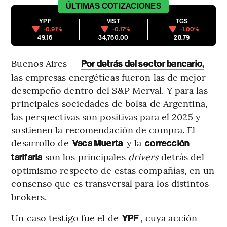
ÚLTIMAS
COTIZACIONES
YPF
VIST
TGS
-0.91%
-0.17%
-1.00%
49.16
34,760.00
28.79
Buenos Aires —
Por detrás del sector bancario
,
las empresas energéticas fueron las de mejor
desempeño dentro del S&P Merval. Y para las
principales sociedades de bolsa de Argentina,
las perspectivas son positivas para el 2025 y
sostienen la recomendación de compra. El
desarrollo de
y la
Vaca Muerta
corrección
son los principales
drivers
detrás del
tarifaria
optimismo respecto de estas compañías, en un
consenso que es transversal para los distintos
brokers.
Un caso testigo fue el de
, cuya acción
YPF