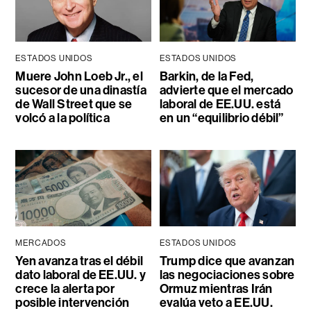
ESTADOS UNIDOS
ESTADOS UNIDOS
Muere John Loeb Jr., el
Barkin, de la Fed,
sucesor de una dinastía
advierte que el mercado
de Wall Street que se
laboral de EE.UU. está
volcó a la política
en un “equilibrio débil”
MERCADOS
ESTADOS UNIDOS
Yen avanza tras el débil
Trump dice que avanzan
dato laboral de EE.UU. y
las negociaciones sobre
crece la alerta por
Ormuz mientras Irán
posible intervención
evalúa veto a EE.UU.