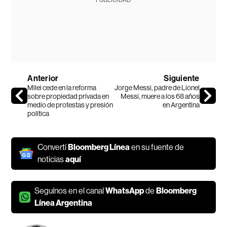
Anterior
Siguiente
Milei cede en la reforma
Jorge Messi, padre de Lionel
sobre propiedad privada en
Messi, muere a los 68 años
medio de protestas y presión
en Argentina
política
Convertí
Bloomberg Línea
en su fuente de
noticias
aquí
Seguínos en el canal
WhatsApp
de
Bloomberg
Línea Argentina