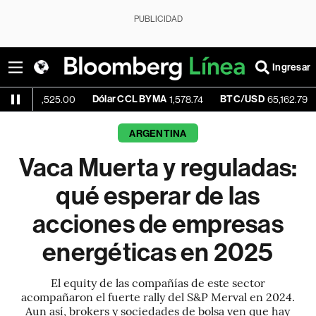
PUBLICIDAD
Ingresar
Dólar CCL BYMA
BTC/USD
+0.09%
,525.00
1,578.74
65,162.79
ARGENTINA
Vaca Muerta y reguladas:
qué esperar de las
acciones de empresas
energéticas en 2025
El equity de las compañías de este sector
acompañaron el fuerte rally del S&P Merval en 2024.
Aun así, brokers y sociedades de bolsa ven que hay