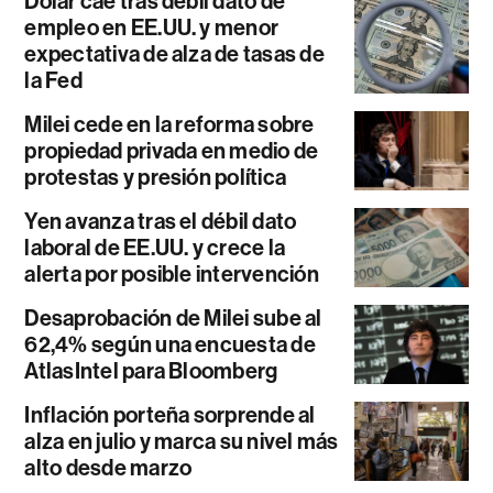
Dólar cae tras débil dato de
empleo en EE.UU. y menor
expectativa de alza de tasas de
la Fed
Milei cede en la reforma sobre
propiedad privada en medio de
protestas y presión política
Yen avanza tras el débil dato
laboral de EE.UU. y crece la
alerta por posible intervención
Desaprobación de Milei sube al
62,4% según una encuesta de
AtlasIntel para Bloomberg
Inflación porteña sorprende al
alza en julio y marca su nivel más
alto desde marzo