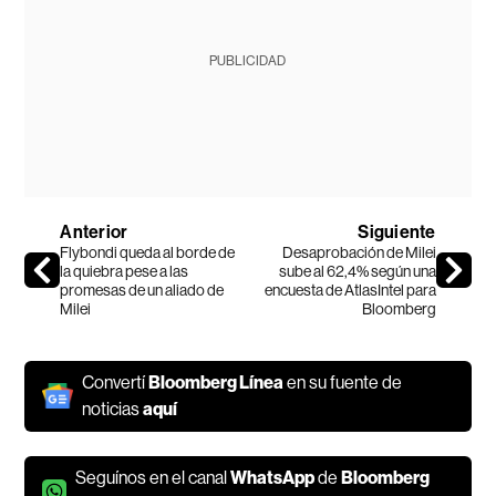
PUBLICIDAD
Anterior
Siguiente
Flybondi queda al borde de
Desaprobación de Milei
la quiebra pese a las
sube al 62,4% según una
promesas de un aliado de
encuesta de AtlasIntel para
Milei
Bloomberg
Convertí
Bloomberg Línea
en su fuente de
noticias
aquí
Seguínos en el canal
WhatsApp
de
Bloomberg