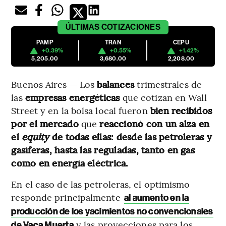
ÚLTIMAS
COTIZACIONES
PAMP
TRAN
CEPU
+0.39%
+0.55%
+1.42%
5,205.00
3,680.00
2,208.00
Buenos Aires — Los
balances
trimestrales de
las
empresas energéticas
que cotizan en Wall
Street y en la bolsa local fueron
bien recibidos
por el mercado
que
reaccionó con un alza en
el
equity
de todas ellas: desde las petroleras y
gasíferas, hasta las reguladas, tanto en gas
como en energía eléctrica.
En el caso de las petroleras, el optimismo
responde principalmente
al aumento en la
producción de los yacimientos no convencionales
y las proyecciones para los
de Vaca Muerta