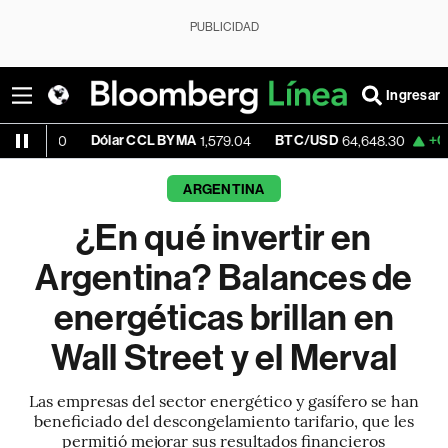
PUBLICIDAD
Ingresar
Dólar CCL BYMA
BTC/USD
+0.40%
ETH
1,579.04
64,648.30
ARGENTINA
¿En qué invertir en
Argentina? Balances de
energéticas brillan en
Wall Street y el Merval
Las empresas del sector energético y gasífero se han
beneficiado del descongelamiento tarifario, que les
permitió mejorar sus resultados financieros