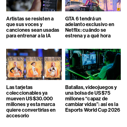
Artistas se resisten a
GTA 6 tendrá un
que sus voces y
adelanto exclusivo en
canciones sean usadas
Netflix: cuándo se
para entrenar a la IA
estrena y a qué hora
Las tarjetas
Batallas, videojuegos y
coleccionables ya
una bolsa de US$75
mueven US$30.000
millones “capaz de
millones y esta marca
cambiar vidas”: así es la
quiere convertirlas en
Esports World Cup 2026
accesorio