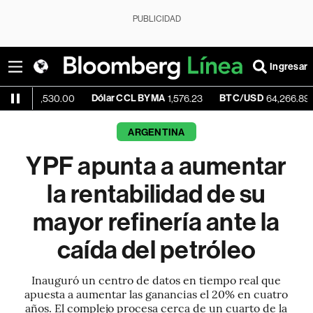
PUBLICIDAD
Ingresar
Dólar CCL BYMA
BTC/USD
-0.20%
530.00
1,576.23
64,266.89
ARGENTINA
YPF apunta a aumentar
la rentabilidad de su
mayor refinería ante la
caída del petróleo
Inauguró un centro de datos en tiempo real que
apuesta a aumentar las ganancias el 20% en cuatro
años. El complejo procesa cerca de un cuarto de la