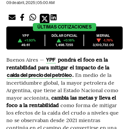
09 de abril, 2025 | 05:00 AM
ÚLTIMAS
COTIZACIONES
YPF
DÓLAR OFICIAL
MERVAL
+1.93%
+0.16%
-1.76%
49.61
1,498.7255
3,100,732.00
Buenos Aires —
pondrá el foco en la
YPF
rentabilidad para mitigar el impacto de la
.
En medio de la
caída del precio del petróleo
incertidumbre global, la mayor petrolera de
Argentina, que tiene al Estado Nacional como
mayor accionista,
cambia las metas y lleva el
foco a la rentabilidad
como forma de mitigar
los efectos de la caída del crudo a niveles que
no se observaban desde 2021 mientras
continúa en el camino de convertirse en una