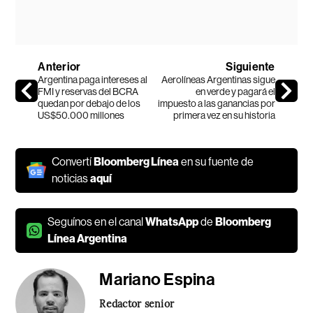
Anterior
Siguiente
Argentina paga intereses al
Aerolíneas Argentinas sigue
FMI y reservas del BCRA
en verde y pagará el
quedan por debajo de los
impuesto a las ganancias por
US$50.000 millones
primera vez en su historia
Convertí
Bloomberg Línea
en su fuente de
noticias
aquí
Seguínos en el canal
WhatsApp
de
Bloomberg
Línea Argentina
Mariano Espina
Redactor senior