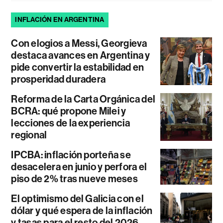
INFLACIÓN EN ARGENTINA
Con elogios a Messi, Georgieva
destaca avances en Argentina y
pide convertir la estabilidad en
prosperidad duradera
Reforma de la Carta Orgánica del
BCRA: qué propone Milei y
lecciones de la experiencia
regional
IPCBA: inflación porteña se
desacelera en junio y perfora el
piso de 2% tras nueve meses
El optimismo del Galicia con el
dólar y qué espera de la inflación
y tasas para el resto del 2026