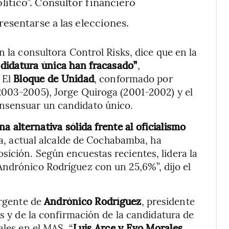
lítico”. Consultor financiero
resentarse a las elecciones.
n la consultora Control Risks, dice que en la
ndidatura única han fracasado”
,
 El
Bloque de Unidad
, conformado por
2003-2005), Jorge Quiroga (2001-2002) y el
nsensuar un candidato único.
 alternativa sólida frente al oficialismo
a, actual alcalde de Cochabamba, ha
ición. Según encuestas recientes, lidera la
Andrónico Rodríguez con un 25,6%”, dijo el
ergente de
Andrónico Rodríguez
, presidente
es y de la confirmación de la candidatura de
ales en el MAS. “
Luis Arce y Evo Morales