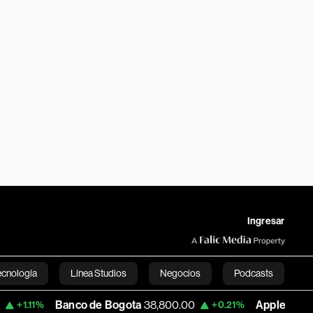
Ingresar
ecnología
Línea Studios
Negocios
Podcasts
Banco de Bogota
38,800.00
Apple
303.27
+0.21%
-1.74
English