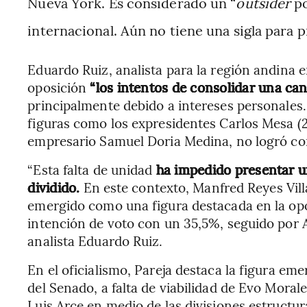
Nueva York. Es considerado un “
outsider
po
internacional. Aún no tiene una sigla para p
Eduardo Ruiz, analista para la región andina e
oposición
“los intentos de consolidar una ca
principalmente debido a intereses personales.
figuras como los expresidentes Carlos Mesa (
empresario Samuel Doria Medina, no logró co
“Esta falta de unidad
ha impedido presentar una
dividido.
En este contexto, Manfred Reyes Vill
emergido como una figura destacada en la opos
intención de voto con un 35,5%, seguido por 
analista Eduardo Ruiz.
En el oficialismo, Pareja destaca la figura em
del Senado, a falta de viabilidad de Evo Moral
Luis Arce en medio de las divisiones estructur