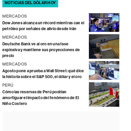
NOTICIAS DEL DÓLAR HOY
MERCADOS
Dow Jones alcanza un récord mientras cae el
petróleo por señales de alivio desde Irán
MERCADOS
Deutsche Bank ve al oro en una fase
explosiva y mantiene sus proyecciones de
precio
MERCADOS
Agosto pone a prueba a Wall Street: qué dice
la historia sobre el S&P 500, el dólar y el oro
PERÚ
Cómo las reservas de Perú podrían
amortiguar el impacto del fenómeno de El
Niño Costero