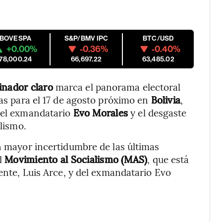
IBOVESPA
S&P/BMV IPC
BTC/USD
+0.00%
-0.36%
-0.40%
178,000.24
66,697.22
63,485.02
nador claro
marca el panorama electoral
tas para el 17 de agosto próximo en
Bolivia
,
 del exmandatario
Evo Morales
y el desgaste
alismo.
n mayor incertidumbre de las últimas
l
Movimiento al Socialismo (MAS)
, que está
dente, Luis Arce, y del exmandatario Evo