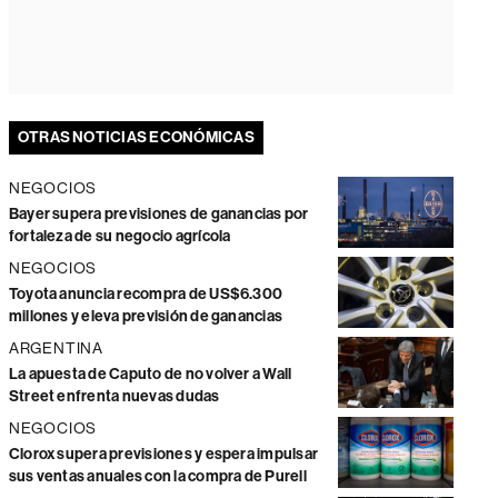
OTRAS NOTICIAS ECONÓMICAS
NEGOCIOS
Bayer supera previsiones de ganancias por
fortaleza de su negocio agrícola
NEGOCIOS
Toyota anuncia recompra de US$6.300
millones y eleva previsión de ganancias
ARGENTINA
La apuesta de Caputo de no volver a Wall
Street enfrenta nuevas dudas
NEGOCIOS
Clorox supera previsiones y espera impulsar
sus ventas anuales con la compra de Purell