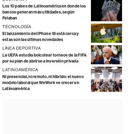
Los 10 países de Latinoamérica en donde los
bancos generan más utilidades, según
Felaban
TECNOLOGÍA
El lanzamiento del iPhone 18 está cerca y
estas son las últimas novedades
LÍNEA DEPORTIVA
La UEFA estudia boicotear torneos de la FIFA
por su plan de abrirse a inversión privada
LATINOAMÉRICA
Ni presencial, ni remoto, ni híbrido: el nuevo
modelo laboral que WeWork ve crecer en
Latinoamérica