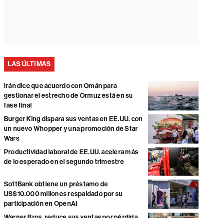
LAS ÚLTIMAS
Irán dice que acuerdo con Omán para
gestionar el estrecho de Ormuz está en su
fase final
Burger King dispara sus ventas en EE.UU. con
un nuevo Whopper y una promoción de Star
Wars
Productividad laboral de EE.UU. acelera más
de lo esperado en el segundo trimestre
SoftBank obtiene un préstamo de
US$10.000 millones respaldado por su
participación en OpenAI
Warner Bros. reduce sus ventas por pérdida