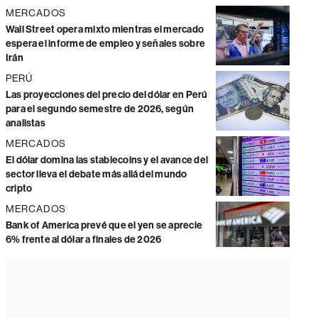
MERCADOS
Wall Street opera mixto mientras el mercado
espera el informe de empleo y señales sobre
Irán
PERÚ
Las proyecciones del precio del dólar en Perú
para el segundo semestre de 2026, según
analistas
MERCADOS
El dólar domina las stablecoins y el avance del
sector lleva el debate más allá del mundo
cripto
MERCADOS
Bank of America prevé que el yen se aprecie
6% frente al dólar a finales de 2026