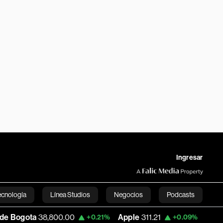
Ingresar
ecnología
Línea Studios
Negocios
Podcasts
800.00
Apple
311.21
USD COP
3,156.35
+0.21%
+0.09%
English