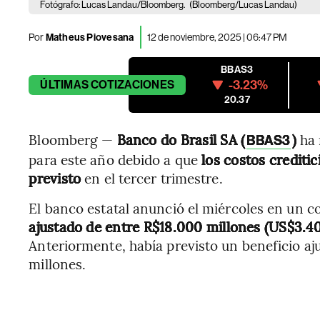
Fotógrafo: Lucas Landau/Bloomberg.
(Bloomberg/Lucas Landau)
Por
Matheus Piovesana
12 de noviembre, 2025 | 06:47 PM
BBAS3
-3.23%
ÚLTIMAS
COTIZACIONES
20.37
Bloomberg —
Banco do Brasil SA (
)
ha 
BBAS3
para este año debido a que
los costos crediti
previsto
en el tercer trimestre.
El banco estatal anunció el miércoles en un
ajustado de entre R$18.000 millones (US$3.40
Anteriormente, había previsto un beneficio a
millones.