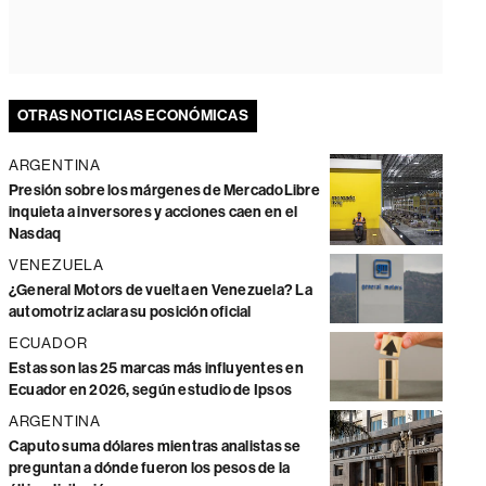
OTRAS NOTICIAS ECONÓMICAS
ARGENTINA
Presión sobre los márgenes de MercadoLibre
inquieta a inversores y acciones caen en el
Nasdaq
VENEZUELA
¿General Motors de vuelta en Venezuela? La
automotriz aclara su posición oficial
ECUADOR
Estas son las 25 marcas más influyentes en
Ecuador en 2026, según estudio de Ipsos
ARGENTINA
Caputo suma dólares mientras analistas se
preguntan a dónde fueron los pesos de la