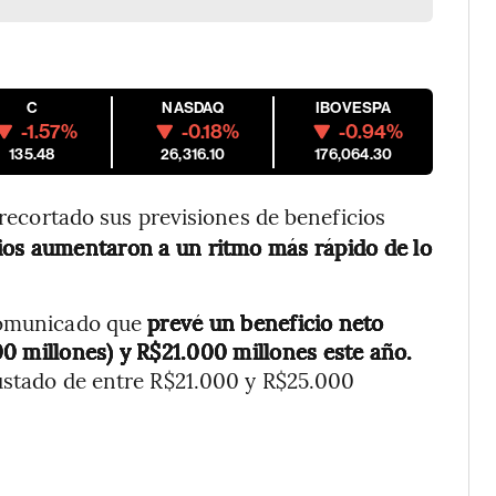
C
NASDAQ
IBOVESPA
-1.57%
-0.18%
-0.94%
135.48
26,316.10
176,064.30
recortado sus previsiones de beneficios
cios aumentaron a un ritmo más rápido de lo
 comunicado que
prevé un beneficio neto
0 millones) y R$21.000 millones este año.
justado de entre R$21.000 y R$25.000