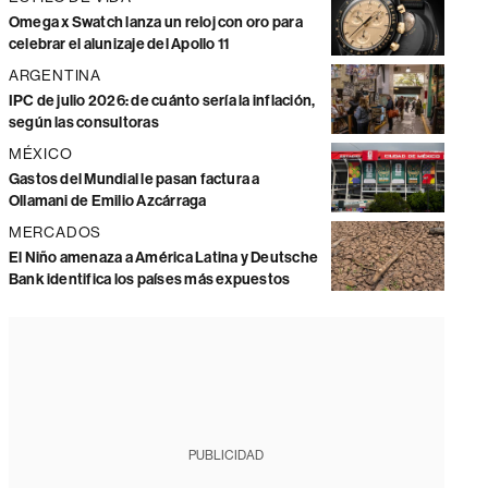
Omega x Swatch lanza un reloj con oro para
celebrar el alunizaje del Apollo 11
ARGENTINA
IPC de julio 2026: de cuánto sería la inflación,
según las consultoras
MÉXICO
Gastos del Mundial le pasan factura a
Ollamani de Emilio Azcárraga
MERCADOS
El Niño amenaza a América Latina y Deutsche
Bank identifica los países más expuestos
PUBLICIDAD