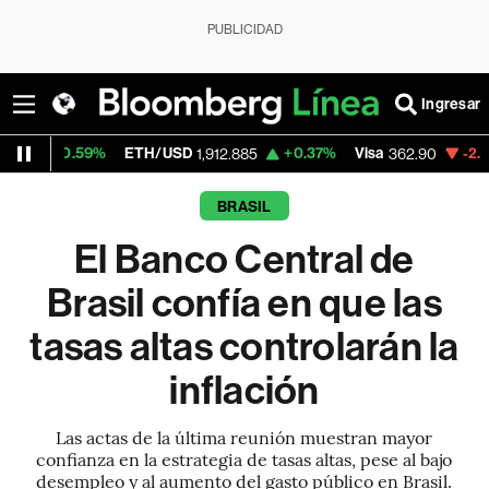
PUBLICIDAD
Ingresar
ETH/USD
+0.37%
Visa
-2.04%
MercadoL
1,912.885
362.90
BRASIL
El Banco Central de
Brasil confía en que las
tasas altas controlarán la
inflación
Las actas de la última reunión muestran mayor
confianza en la estrategia de tasas altas, pese al bajo
desempleo y al aumento del gasto público en Brasil.