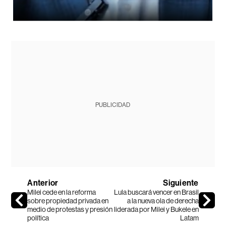
PUBLICIDAD
Anterior
Siguiente
Milei cede en la reforma
Lula buscará vencer en Brasil
sobre propiedad privada en
a la nueva ola de derecha
medio de protestas y presión
liderada por Milei y Bukele en
política
Latam