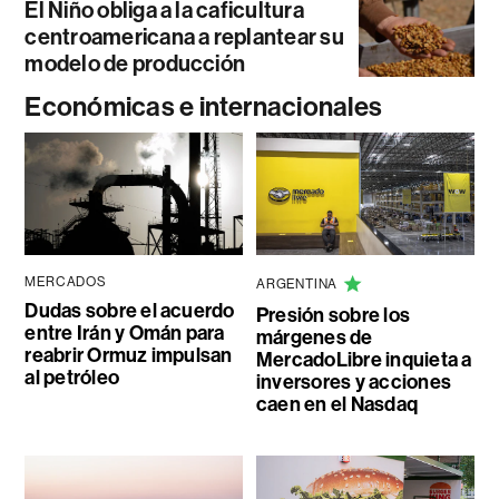
El Niño obliga a la caficultura
centroamericana a replantear su
modelo de producción
Económicas e internacionales
MERCADOS
ARGENTINA
Dudas sobre el acuerdo
Presión sobre los
entre Irán y Omán para
márgenes de
reabrir Ormuz impulsan
MercadoLibre inquieta a
al petróleo
inversores y acciones
caen en el Nasdaq