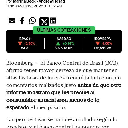
Por
Martha Beck - Andrew Rosati
11 de noviembre, 2025 | 09:02 AM
ÚLTIMAS
COTIZACIONES
BPAC11
NASDAQ
IBOVESPA
-3.36%
+0.97%
-1.68%
54.31
26,603.06
172,599.35
Bloomberg — El Banco Central de Brasil (BCB)
afirmó tener mayor certeza de que mantener
altas las tasas de interés frenará la inflación, en
comentarios realizados justo
antes de que otro
informe mostrara que los precios al
consumidor aumentaron menos de lo
esperado
el mes pasado.
Las perspectivas se han desarrollado según lo
previsto, y el banco central ha optado por