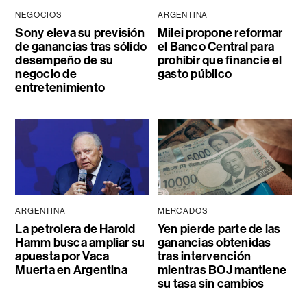
NEGOCIOS
ARGENTINA
Sony eleva su previsión
Milei propone reformar
de ganancias tras sólido
el Banco Central para
desempeño de su
prohibir que financie el
negocio de
gasto público
entretenimiento
ARGENTINA
MERCADOS
La petrolera de Harold
Yen pierde parte de las
Hamm busca ampliar su
ganancias obtenidas
apuesta por Vaca
tras intervención
Muerta en Argentina
mientras BOJ mantiene
su tasa sin cambios