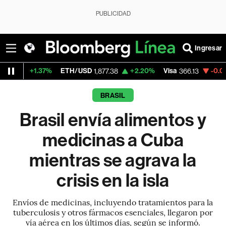
PUBLICIDAD
Ingresar
.37%
ETH/USD
+2.20%
Visa
-0.04%
Mercad
1,877.38
366.13
BRASIL
Brasil envía alimentos y
medicinas a Cuba
mientras se agrava la
crisis en la isla
Envíos de medicinas, incluyendo tratamientos para la
tuberculosis y otros fármacos esenciales, llegaron por
vía aérea en los últimos días, según se informó.