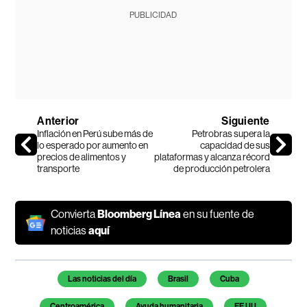
PUBLICIDAD
Anterior
Siguiente
Inflación en Perú sube más de
Petrobras supera la
lo esperado por aumento en
capacidad de sus
precios de alimentos y
plataformas y alcanza récord
transporte
de producción petrolera
Convierta
Bloomberg Línea
en su fuente de
noticias
aquí
Temas de este artículo
Las noticias del día
Brasil
Cuba
Centroamérica
Ayuda humanitaria
EE UU