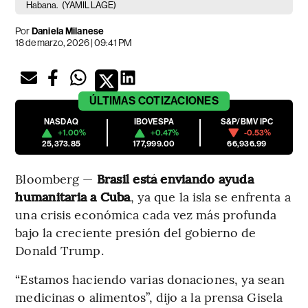
Habana.
(YAMIL LAGE)
Por
Daniela Milanese
18 de marzo, 2026 | 09:41 PM
ÚLTIMAS
COTIZACIONES
NASDAQ
IBOVESPA
S&P/BMV IPC
+1.00%
+0.47%
-0.53%
25,373.85
177,999.00
66,936.99
Bloomberg —
Brasil está enviando ayuda
humanitaria a Cuba
, ya que la isla se enfrenta a
una crisis económica cada vez más profunda
bajo la creciente presión del gobierno de
Donald Trump.
“Estamos haciendo varias donaciones, ya sean
medicinas o alimentos”, dijo a la prensa Gisela