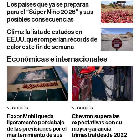
Los países que ya se preparan
para el “Súper Niño 2026” y sus
posibles consecuencias
Clima: la lista de estados en
EE.UU. que romperían récords de
calor este fin de semana
Económicas e internacionales
NEGOCIOS
NEGOCIOS
ExxonMobil queda
Chevron supera las
ligeramente por debajo
expectativas con su
de las previsiones por el
mayor ganancia
mantenimiento de sus
trimestral desde 2022