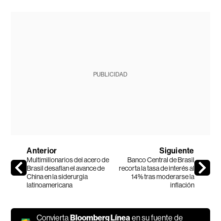
PUBLICIDAD
Anterior
Siguiente
Multimillonarios del acero de
Banco Central de Brasil
Brasil desafían el avance de
recorta la tasa de interés al
China en la siderurgia
14% tras moderarse la
latinoamericana
inflación
Convierta
Bloomberg Línea
en su fuente de