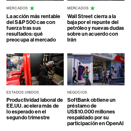
MERCADOS
MERCADOS
La acción más rentable
Wall Street cierra a la
del S&P 500 cae con
baja por el repunte del
fuerza tras sus
petróleo y nuevas dudas
resultados: qué
sobre un acuerdo con
preocupa al mercado
Irán
ESTADOS UNIDOS
NEGOCIOS
Productividad laboral de
SoftBank obtiene un
EE.UU. acelera más de
préstamo de
lo esperado en el
US$10.000 millones
segundo trimestre
respaldado por su
participación en OpenAI