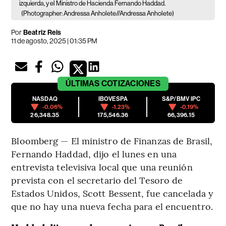
izquierda, y el Ministro de Hacienda Fernando Haddad.
(Photographer: Andressa Anholete//Andressa Anholete)
Por
Beatriz Reis
11 de agosto, 2025 | 01:35 PM
ÚLTIMAS
COTIZACIONES
NASDAQ
IBOVESPA
S&P/BMV IPC
-0.06%
-1.23%
-0.19%
26,348.35
175,546.36
66,396.15
Bloomberg — El ministro de Finanzas de Brasil,
Fernando Haddad, dijo el lunes en una
entrevista televisiva local que una reunión
prevista con el secretario del Tesoro de
Estados Unidos, Scott Bessent, fue cancelada y
que no hay una nueva fecha para el encuentro.