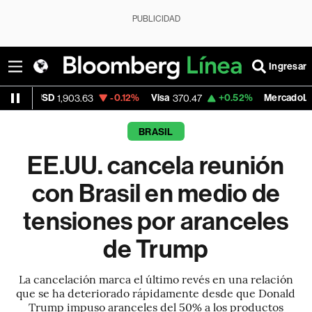
PUBLICIDAD
Ingresar
D
-0.12%
Visa
+0.52%
MercadoLibre
1,903.63
370.47
1,824.2
BRASIL
EE.UU. cancela reunión
con Brasil en medio de
tensiones por aranceles
de Trump
La cancelación marca el último revés en una relación
que se ha deteriorado rápidamente desde que Donald
Trump impuso aranceles del 50% a los productos