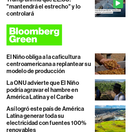
"mantendrá el estrecho" y lo
controlará
El Niño obliga a la caficultura
centroamericana a replantear su
modelo de producción
La ONU advierte que El Niño
podría agravar el hambre en
América Latina y el Caribe
Así logró este país de América
Latina generar toda su
electricidad con fuentes 100%
renovables