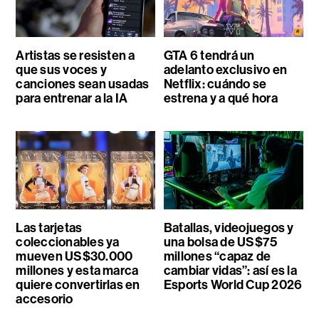
Artistas se resisten a
GTA 6 tendrá un
que sus voces y
adelanto exclusivo en
canciones sean usadas
Netflix: cuándo se
para entrenar a la IA
estrena y a qué hora
Las tarjetas
Batallas, videojuegos y
coleccionables ya
una bolsa de US$75
mueven US$30.000
millones “capaz de
millones y esta marca
cambiar vidas”: así es la
quiere convertirlas en
Esports World Cup 2026
accesorio