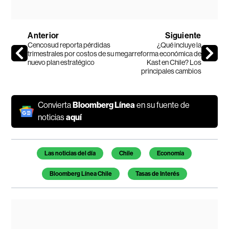
Anterior
Siguiente
Cencosud reporta pérdidas
¿Qué incluye la
trimestrales por costos de su
megarreforma económica de
nuevo plan estratégico
Kast en Chile? Los
principales cambios
Convierta
Bloomberg Línea
en su fuente de
noticias
aquí
Temas de este artículo
Las noticias del día
Chile
Economía
Bloomberg Línea Chile
Tasas de Interés