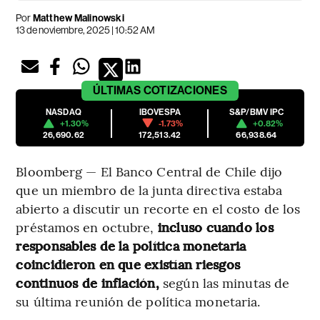
Por
Matthew Malinowski
13 de noviembre, 2025 | 10:52 AM
ÚLTIMAS
COTIZACIONES
NASDAQ
IBOVESPA
S&P/BMV IPC
+1.30%
-1.73%
+0.82%
26,690.62
172,513.42
66,938.64
Bloomberg — El Banco Central de Chile dijo
que un miembro de la junta directiva estaba
abierto a discutir un recorte en el costo de los
préstamos en octubre,
incluso cuando los
responsables de la política monetaria
coincidieron en que existían riesgos
continuos de inflación,
según las minutas de
su última reunión de política monetaria.