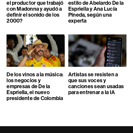
el productor que trabajó
estilo de Abelardo De la
con Madonna y ayudó a
Espriella y Ana Lucía
definir el sonido de los
Pineda, según una
2000?
experta
De los vinos a la música:
Artistas se resisten a
los negocios y
que sus voces y
empresas de De la
canciones sean usadas
Espriella, el nuevo
para entrenar a la IA
presidente de Colombia