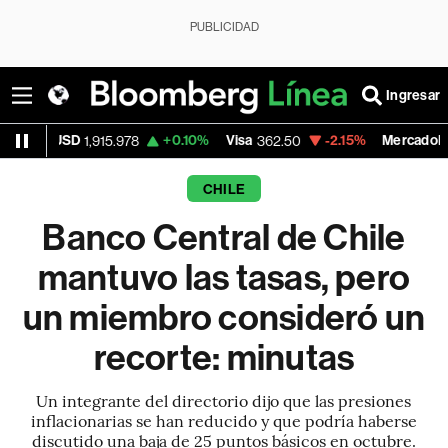
PUBLICIDAD
Ingresar
D
+0.10%
Visa
-2.15%
MercadoLibre
1,915.978
362.50
1,821.79
CHILE
Banco Central de Chile
mantuvo las tasas, pero
un miembro consideró un
recorte: minutas
Un integrante del directorio dijo que las presiones
inflacionarias se han reducido y que podría haberse
discutido una baja de 25 puntos básicos en octubre.