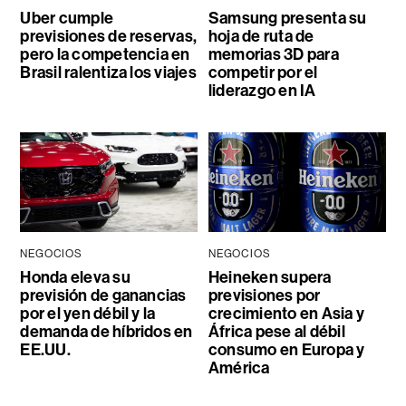
Uber cumple
Samsung presenta su
previsiones de reservas,
hoja de ruta de
pero la competencia en
memorias 3D para
Brasil ralentiza los viajes
competir por el
liderazgo en IA
NEGOCIOS
NEGOCIOS
Honda eleva su
Heineken supera
previsión de ganancias
previsiones por
por el yen débil y la
crecimiento en Asia y
demanda de híbridos en
África pese al débil
EE.UU.
consumo en Europa y
América