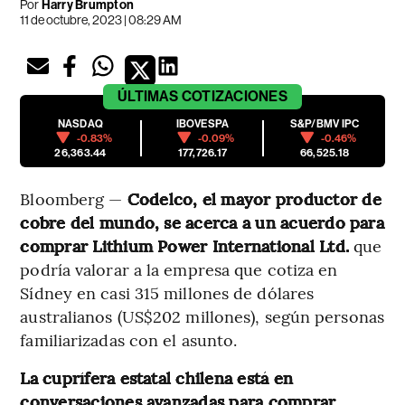
Por
Harry Brumpton
11 de octubre, 2023 | 08:29 AM
ÚLTIMAS
COTIZACIONES
NASDAQ
IBOVESPA
S&P/BMV IPC
-0.83%
-0.09%
-0.46%
26,363.44
177,726.17
66,525.18
Bloomberg —
Codelco, el mayor productor de
cobre del mundo, se acerca a un acuerdo para
comprar Lithium Power International Ltd.
que
podría valorar a la empresa que cotiza en
Sídney en casi 315 millones de dólares
australianos (US$202 millones), según personas
familiarizadas con el asunto.
La cuprífera estatal chilena está en
conversaciones avanzadas para comprar