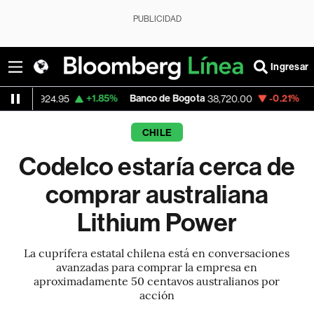
PUBLICIDAD
Ingresar
+1.85%
Banco de Bogota
-0.21%
Apple
24.95
38,720.00
310.
CHILE
Codelco estaría cerca de
comprar australiana
Lithium Power
La cuprífera estatal chilena está en conversaciones
avanzadas para comprar la empresa en
aproximadamente 50 centavos australianos por
acción