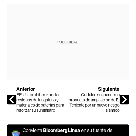
PUBLICIDAD
Anterior
Siguiente
EE.UU. prohíbe exportar
Codelco suspende un
residuos de tungsteno y
proyecto de ampliación de El
materiales de baterías para
Teniente por un nuevo riesgo
reforzar su suministro
sísmico
Convierta
Bloomberg Línea
en su fuente de