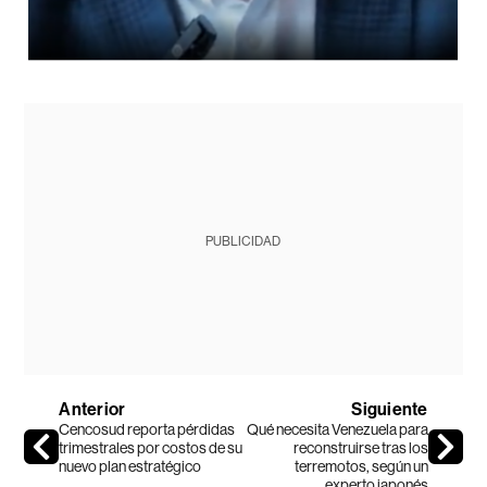
PUBLICIDAD
Anterior
Siguiente
Cencosud reporta pérdidas
Qué necesita Venezuela para
trimestrales por costos de su
reconstruirse tras los
nuevo plan estratégico
terremotos, según un
experto japonés