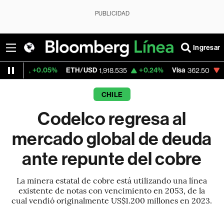
PUBLICIDAD
Ingresar
0.05%
ETH/USD
+0.24%
Visa
-2.15%
Mer
1,918.535
362.50
CHILE
Codelco regresa al
mercado global de deuda
ante repunte del cobre
La minera estatal de cobre está utilizando una línea
existente de notas con vencimiento en 2053, de la
cual vendió originalmente US$1.200 millones en 2023.