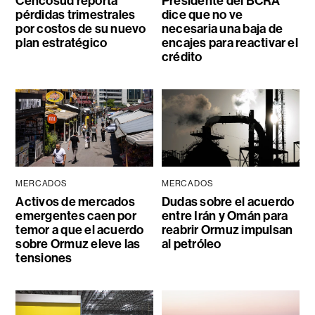
Cencosud reporta
Presidente del BCRA
pérdidas trimestrales
dice que no ve
por costos de su nuevo
necesaria una baja de
plan estratégico
encajes para reactivar el
crédito
MERCADOS
MERCADOS
Activos de mercados
Dudas sobre el acuerdo
emergentes caen por
entre Irán y Omán para
temor a que el acuerdo
reabrir Ormuz impulsan
sobre Ormuz eleve las
al petróleo
tensiones