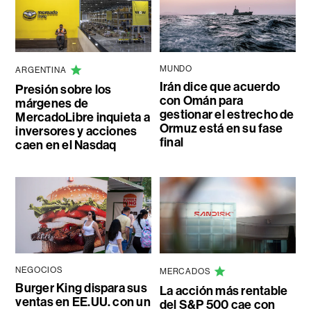
MUNDO
ARGENTINA
Irán dice que acuerdo
Presión sobre los
con Omán para
márgenes de
gestionar el estrecho de
MercadoLibre inquieta a
Ormuz está en su fase
inversores y acciones
final
caen en el Nasdaq
NEGOCIOS
MERCADOS
Burger King dispara sus
La acción más rentable
ventas en EE.UU. con un
del S&P 500 cae con