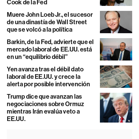
Cook de la Fed
Muere John Loeb Jr., el sucesor
de una dinastía de Wall Street
que se volcó a la política
Barkin, de la Fed, advierte que el
mercado laboral de EE.UU. está
en un “equilibrio débil”
Yen avanza tras el débil dato
laboral de EE.UU. y crece la
alerta por posible intervención
Trump dice que avanzan las
negociaciones sobre Ormuz
mientras Irán evalúa veto a
EE.UU.