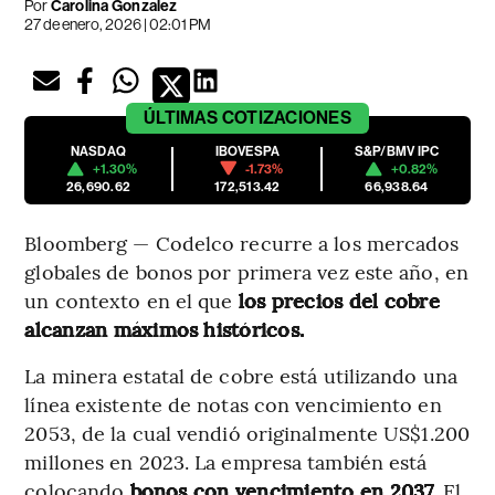
Por
Carolina Gonzalez
27 de enero, 2026 | 02:01 PM
ÚLTIMAS
COTIZACIONES
NASDAQ
IBOVESPA
S&P/BMV IPC
+1.30%
-1.73%
+0.82%
26,690.62
172,513.42
66,938.64
Bloomberg — Codelco recurre a los mercados
globales de bonos por primera vez este año, en
un contexto en el que
los precios del cobre
alcanzan máximos históricos.
La minera estatal de cobre está utilizando una
línea existente de notas con vencimiento en
2053, de la cual vendió originalmente US$1.200
millones en 2023. La empresa también está
colocando
bonos con vencimiento en 2037.
El