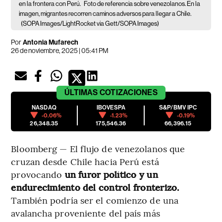
en la frontera con Perú.
Foto de referencia sobre venezolanos. En la
imagen, migrantes recorren caminos adversos para llegar a Chile.
(SOPA Images/LightRocket via Gett/SOPA Images)
Por
Antonia Mufarech
26 de noviembre, 2025 | 05:41 PM
ÚLTIMAS
COTIZACIONES
NASDAQ
IBOVESPA
S&P/BMV IPC
-0.06%
-1.23%
-0.19%
26,348.35
175,546.36
66,396.15
Bloomberg — El flujo de venezolanos que
cruzan desde Chile hacia Perú está
provocando
un furor político y un
endurecimiento del control fronterizo.
También podría ser el comienzo de una
avalancha proveniente del país más