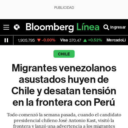
PUBLICIDAD
Ingresar
-0.00%
Visa
+0.52%
MercadoLibre
,905.795
370.47
1,824.26
CHILE
Migrantes venezolanos
asustados huyen de
Chile y desatan tensión
en la frontera con Perú
Todo comenzó la semana pasada, cuando el candidato
presidencial chileno José Antonio Kast, visitó la
frontera y lanzó una advertencia a los migrantes