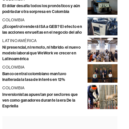
El dólar desafía todos los pronósticos y aún
podría dar otra sorpresa en Colombia
COLOMBIA
¿Ecopetrol venderá ISA a GEB? El efecto en
las acciones envueltas en el negocio del año
LATINOAMÉRICA
Ni presencial, ni remoto, ni híbrido: el nuevo
modelo laboral que WeWork ve crecer en
Latinoamérica
COLOMBIA
Banco central colombiano mantuvo
inalterada la tasa de interés en 12%
COLOMBIA
Inversionistas apuestan por sectores que
ven como ganadores durante la era De la
Espriella