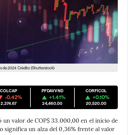
ero de 2024
Crédito: (Shutterstock)
COLCAP
PFDAVVND
CORFICOL
-0.42%
+1.41%
+0.10%
2,374.67
24,460.00
20,520.00
ó un valor de COP$ 33.000,00 en el inicio de
o significa un alza del 0,36% frente al valor