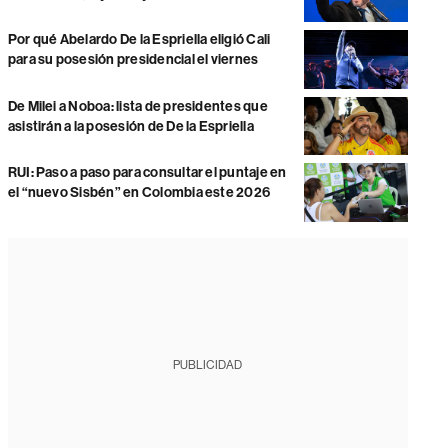
Por qué Abelardo De la Espriella eligió Cali
para su posesión presidencial el viernes
De Milei a Noboa: lista de presidentes que
asistirán a la posesión de De la Espriella
RUI: Paso a paso para consultar el puntaje en
el “nuevo Sisbén” en Colombia este 2026
PUBLICIDAD