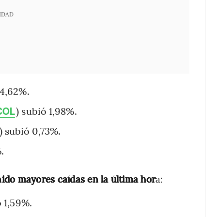
IDAD
 4,62%.
) subió 1,98%.
COL
) subió 0,73%.
.
nido mayores caídas en la última hor
a:
ó 1,59%.