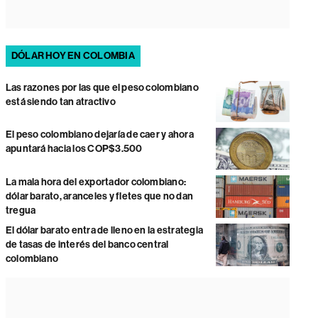
DÓLAR HOY EN COLOMBIA
Las razones por las que el peso colombiano
está siendo tan atractivo
El peso colombiano dejaría de caer y ahora
apuntará hacia los COP$3.500
La mala hora del exportador colombiano:
dólar barato, aranceles y fletes que no dan
tregua
El dólar barato entra de lleno en la estrategia
de tasas de interés del banco central
colombiano