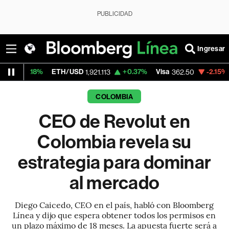
PUBLICIDAD
Ingresar
%
ETH/USD
+0.37%
Visa
-2.15%
MercadoLi
1,921.113
362.50
COLOMBIA
CEO de Revolut en
Colombia revela su
estrategia para dominar
al mercado
Diego Caicedo, CEO en el país, habló con Bloomberg
Línea y dijo que espera obtener todos los permisos en
un plazo máximo de 18 meses. La apuesta fuerte será a