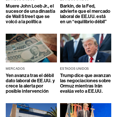
Muere John Loeb Jr., el
Barkin, de la Fed,
sucesor de una dinastía
advierte que el mercado
de Wall Street que se
laboral de EE.UU. está
volcó a la política
en un “equilibrio débil”
MERCADOS
ESTADOS UNIDOS
Yen avanza tras el débil
Trump dice que avanzan
dato laboral de EE.UU. y
las negociaciones sobre
crece la alerta por
Ormuz mientras Irán
posible intervención
evalúa veto a EE.UU.