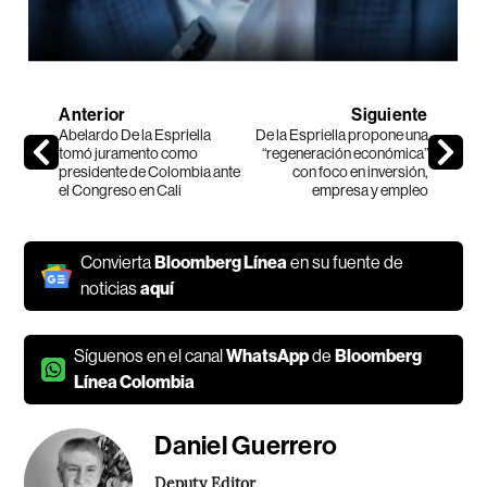
Anterior
Siguiente
Abelardo De la Espriella
De la Espriella propone una
tomó juramento como
“regeneración económica”
presidente de Colombia ante
con foco en inversión,
el Congreso en Cali
empresa y empleo
Convierta
Bloomberg Línea
en su fuente de
noticias
aquí
Síguenos en el canal
WhatsApp
de
Bloomberg
Línea Colombia
Daniel Guerrero
Deputy Editor