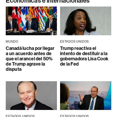
Económicas e internacionales
MUNDO
ESTADOS UNIDOS
Canadá lucha por llegar
Trump reactiva el
a un acuerdo antes de
intento de destituir a la
que el arancel del 50%
gobernadora Lisa Cook
de Trump agrave la
de la Fed
disputa
ESTADOS UNIDOS
ESTADOS UNIDOS