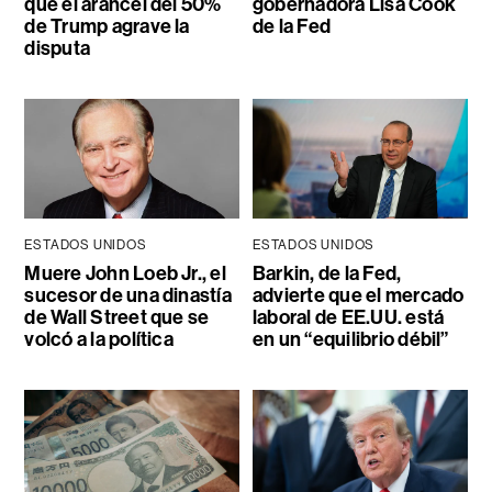
que el arancel del 50%
gobernadora Lisa Cook
de Trump agrave la
de la Fed
disputa
ESTADOS UNIDOS
ESTADOS UNIDOS
Muere John Loeb Jr., el
Barkin, de la Fed,
sucesor de una dinastía
advierte que el mercado
de Wall Street que se
laboral de EE.UU. está
volcó a la política
en un “equilibrio débil”