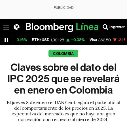
PUBLICIDAD
Ingresar
6%
ETH/USD
+0.38%
Visa
-2.15%
Mercado
1,921.28
362.50
COLOMBIA
Claves sobre el dato del
IPC 2025 que se revelará
en enero en Colombia
El jueves 8 de enero el DANE entregará el parte oficial
del comportamiento de los precios en 2025. La
expectativa del mercado es que no haya una gran
corrección con respecto al cierre de 2024.