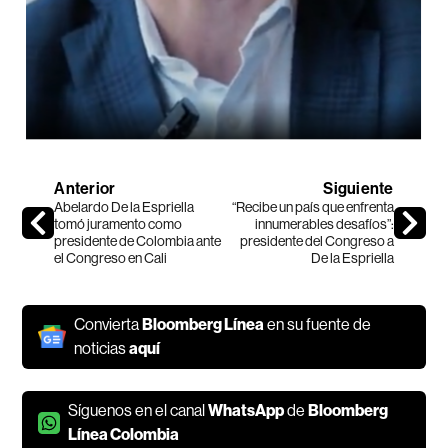
Anterior
Siguiente
Abelardo De la Espriella
“Recibe un país que enfrenta
tomó juramento como
innumerables desafíos”:
presidente de Colombia ante
presidente del Congreso a
el Congreso en Cali
De la Espriella
Convierta
Bloomberg Línea
en su fuente de
noticias
aquí
Síguenos en el canal
WhatsApp
de
Bloomberg
Línea Colombia