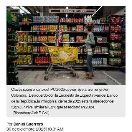
Claves sobre el dato del IPC 2025 que se revelará en enero en
Colombia.
De acuerdo con la Encuesta de Expectativas del Banco
de la República, la inflación al cierre de 2025 estaría alrededor del
5,12%, un nivel similar al 5,2% que se registró en 2024.
(Bloomberg/Jair F. Coll)
Por
Daniel Guerrero
30 de diciembre, 2025 | 10:31 AM