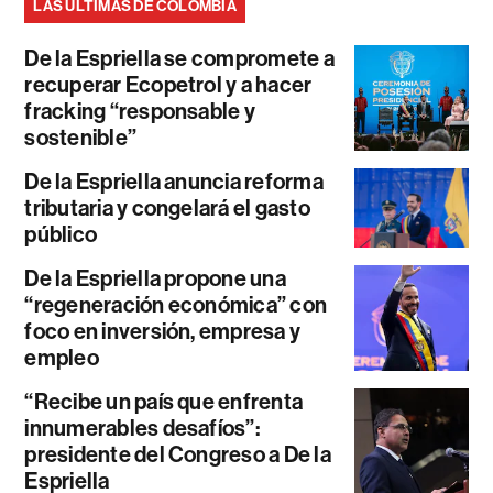
LAS ÚLTIMAS DE COLOMBIA
De la Espriella se compromete a
recuperar Ecopetrol y a hacer
fracking “responsable y
sostenible”
De la Espriella anuncia reforma
tributaria y congelará el gasto
público
De la Espriella propone una
“regeneración económica” con
foco en inversión, empresa y
empleo
“Recibe un país que enfrenta
innumerables desafíos”:
presidente del Congreso a De la
Espriella