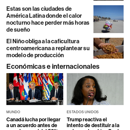
Estas son las ciudades de
América Latina donde el calor
nocturno hace perder más horas
de sueño
El Niño obliga a la caficultura
centroamericana a replantear su
modelo de producción
Económicas e internacionales
MUNDO
ESTADOS UNIDOS
Canadá lucha por llegar
Trump reactiva el
a un acuerdo antes de
intento de destituir a la