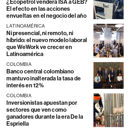
¿Ecopetrol venderá ISA a GEB?
El efecto en las acciones
envueltas en el negocio del año
LATINOAMÉRICA
Ni presencial, ni remoto, ni
híbrido: el nuevo modelo laboral
que WeWork ve crecer en
Latinoamérica
COLOMBIA
Banco central colombiano
mantuvo inalterada la tasa de
interés en 12%
COLOMBIA
Inversionistas apuestan por
sectores que ven como
ganadores durante la era De la
Espriella