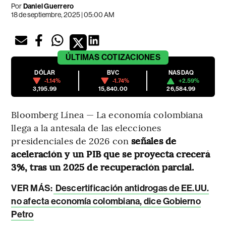
Por
Daniel Guerrero
18 de septiembre, 2025 | 05:00 AM
ÚLTIMAS
COTIZACIONES
DÓLAR
BVC
NASDAQ
-1.14%
-1.74%
+2.59%
3,195.99
15,840.00
26,584.99
Bloomberg Línea — La economía colombiana
llega a la antesala de las elecciones
presidenciales de 2026 con
señales de
aceleración y un PIB que se proyecta crecerá
3%, tras un 2025 de recuperación parcial.
VER MÁS:
Descertificación antidrogas de EE.UU.
no afecta economía colombiana, dice Gobierno
Petro