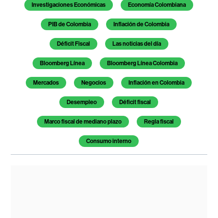
Investigaciones Económicas
Economía Colombiana
PIB de Colombia
Inflación de Colombia
Déficit Fiscal
Las noticias del día
Bloomberg Línea
Bloomberg Línea Colombia
Mercados
Negocios
Inflación en Colombia
Desempleo
Déficit fiscal
Marco fiscal de mediano plazo
Regla fiscal
Consumo interno