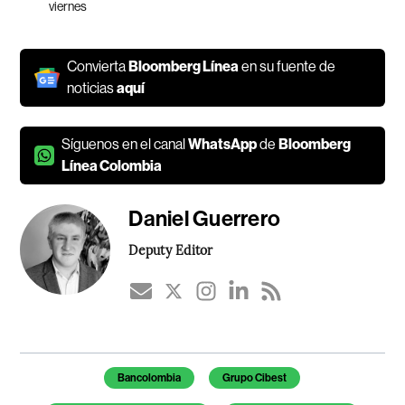
viernes
Convierta
Bloomberg Línea
en su fuente de
noticias
aquí
Síguenos en el canal
WhatsApp
de
Bloomberg
Línea Colombia
Daniel Guerrero
Deputy Editor
Temas de este artículo
Bancolombia
Grupo Cibest