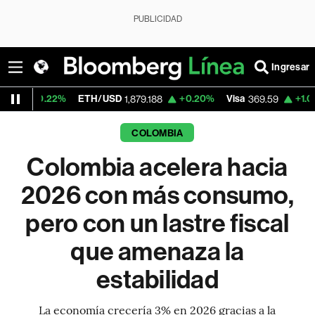
PUBLICIDAD
Ingresar
ETH/USD
+0.20%
Visa
+1.07%
MercadoLibr
1,879.188
369.59
COLOMBIA
Colombia acelera hacia
2026 con más consumo,
pero con un lastre fiscal
que amenaza la
estabilidad
La economía crecería 3% en 2026 gracias a la