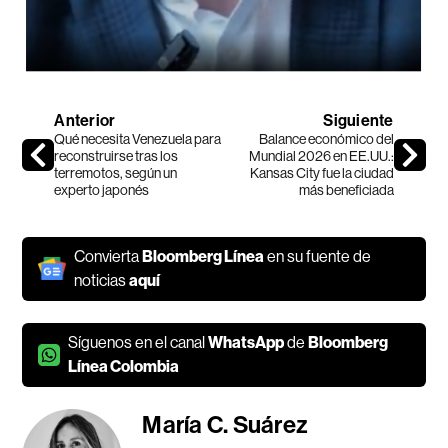
Anterior
Siguiente
Qué necesita Venezuela para
Balance económico del
reconstruirse tras los
Mundial 2026 en EE.UU.:
terremotos, según un
Kansas City fue la ciudad
experto japonés
más beneficiada
Convierta
Bloomberg Línea
en su fuente de
noticias
aquí
Síguenos en el canal
WhatsApp
de
Bloomberg
Línea Colombia
María C. Suárez