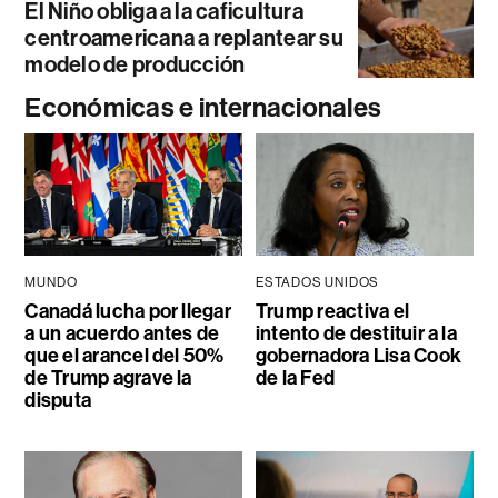
El Niño obliga a la caficultura
centroamericana a replantear su
modelo de producción
Económicas e internacionales
MUNDO
ESTADOS UNIDOS
Canadá lucha por llegar
Trump reactiva el
a un acuerdo antes de
intento de destituir a la
que el arancel del 50%
gobernadora Lisa Cook
de Trump agrave la
de la Fed
disputa