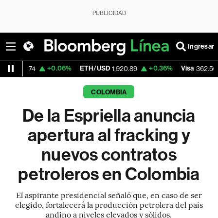
PUBLICIDAD
Ingresar
+0.06%
ETH/USD
+0.36%
Visa
-2.15%
4
1,920.89
362.50
COLOMBIA
De la Espriella anuncia
apertura al fracking y
nuevos contratos
petroleros en Colombia
El aspirante presidencial señaló que, en caso de ser
elegido, fortalecerá la producción petrolera del país
andino a niveles elevados y sólidos.