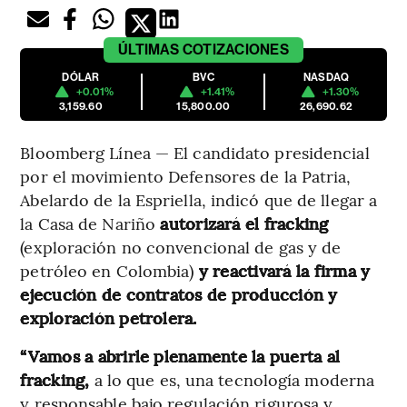
ÚLTIMAS
COTIZACIONES
DÓLAR
BVC
NASDAQ
+0.01%
+1.41%
+1.30%
3,159.60
15,800.00
26,690.62
Bloomberg Línea — El candidato presidencial
por el movimiento Defensores de la Patria,
Abelardo de la Espriella, indicó que de llegar a
la Casa de Nariño
autorizará el fracking
(exploración no convencional de gas y de
petróleo en Colombia)
y reactivará la firma y
ejecución de contratos de producción y
exploración petrolera.
“Vamos a abrirle plenamente la puerta al
fracking,
a lo que es, una tecnología moderna
y responsable bajo regulación rigurosa y