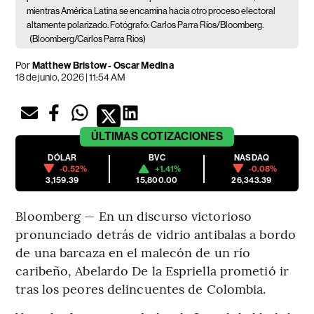
mientras América Latina se encamina hacia otro proceso electoral
altamente polarizado. Fotógrafo: Carlos Parra Ríos/Bloomberg.
(Bloomberg/Carlos Parra Rios)
Por
Matthew Bristow - Oscar Medina
18 de junio, 2026 | 11:54 AM
ÚLTIMAS
COTIZACIONES
DÓLAR
BVC
NASDAQ
-0.52%
+1.41%
-0.08%
3,159.39
15,800.00
26,343.39
Bloomberg — En un discurso victorioso
pronunciado detrás de vidrio antibalas a bordo
de una barcaza en el malecón de un río
caribeño, Abelardo De la Espriella prometió ir
tras los peores delincuentes de Colombia.