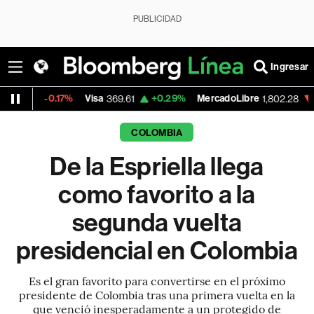
PUBLICIDAD
Ingresar
Visa
+0.29%
MercadoLibre
-6.37%
Banco 
369.61
1,802.28
COLOMBIA
De la Espriella llega
como favorito a la
segunda vuelta
presidencial en Colombia
Es el gran favorito para convertirse en el próximo
presidente de Colombia tras una primera vuelta en la
que venció inesperadamente a un protegido de