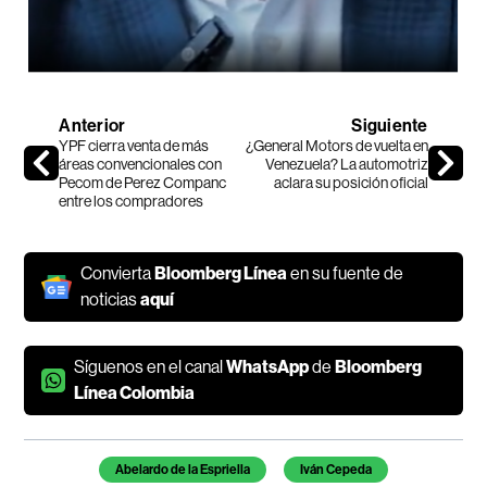
Anterior
Siguiente
YPF cierra venta de más
¿General Motors de vuelta en
áreas convencionales con
Venezuela? La automotriz
Pecom de Perez Companc
aclara su posición oficial
entre los compradores
Convierta
Bloomberg Línea
en su fuente de
noticias
aquí
Síguenos en el canal
WhatsApp
de
Bloomberg
Línea Colombia
Temas de este artículo
Abelardo de la Espriella
Iván Cepeda