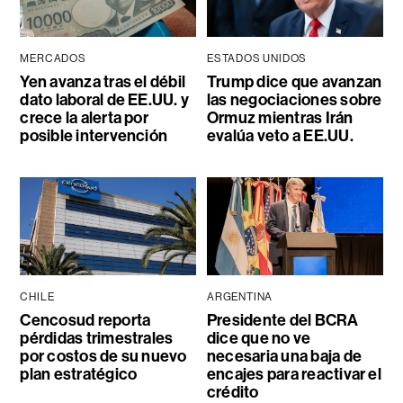
MERCADOS
ESTADOS UNIDOS
Yen avanza tras el débil
Trump dice que avanzan
dato laboral de EE.UU. y
las negociaciones sobre
crece la alerta por
Ormuz mientras Irán
posible intervención
evalúa veto a EE.UU.
CHILE
ARGENTINA
Cencosud reporta
Presidente del BCRA
pérdidas trimestrales
dice que no ve
por costos de su nuevo
necesaria una baja de
plan estratégico
encajes para reactivar el
crédito