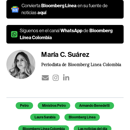
Convierta
Bloomberg Línea
en su fuente de
noticias
aquí
Síguenos en el canal
WhatsApp
de
Bloomberg
Línea Colombia
María C. Suárez
Periodista de Bloomberg Línea Colombia
Temas de este artículo
Petro
Ministros Petro
Armando Benedetti
Laura Sarabia
Bloomberg Línea
Bloomberg Línea Colombia
Las noticias del día