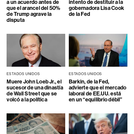
a un acuerdo antes de
intento de destituir a la
que el arancel del 50%
gobernadora Lisa Cook
de Trump agrave la
de la Fed
disputa
ESTADOS UNIDOS
ESTADOS UNIDOS
Muere John Loeb Jr., el
Barkin, de la Fed,
sucesor de una dinastía
advierte que el mercado
de Wall Street que se
laboral de EE.UU. está
volcó a la política
en un “equilibrio débil”