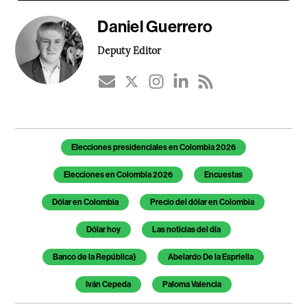
Daniel Guerrero
Deputy Editor
Temas de este artículo
Elecciones presidenciales en Colombia 2026
Elecciones en Colombia 2026
Encuestas
Dólar en Colombia
Precio del dólar en Colombia
Dólar hoy
Las noticias del día
Banco de la República}
Abelardo De la Espriella
Iván Cepeda
Paloma Valencia