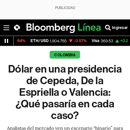
PUBLICIDAD
Ingresar
ETH/USD
-0.57%
Visa
+0.27%
MercadoLi
1,904.765
369.53
COLOMBIA
Dólar en una presidencia
de Cepeda, De la
Espriella o Valencia:
¿Qué pasaría en cada
caso?
Analistas del mercado ven un escenario “binario” para