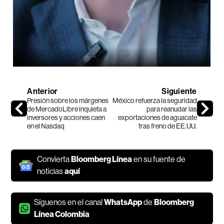
Anterior
Siguiente
Presión sobre los márgenes
México refuerza la seguridad
de MercadoLibre inquieta a
para reanudar las
inversores y acciones caen
exportaciones de aguacate
en el Nasdaq
tras freno de EE.UU.
Convierta
Bloomberg Línea
en su fuente de
noticias
aquí
Síguenos en el canal
WhatsApp
de
Bloomberg
Línea Colombia