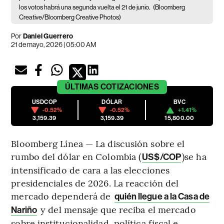
los votos habrá una segunda vuelta el 21 de junio.
(Bloomberg
Creative/Bloomberg Creative Photos)
Por
Daniel Guerrero
21 de mayo, 2026 | 05:00 AM
ÚLTIMAS
COTIZACIONES
USDCOP
DÓLAR
BVC
-0.52%
-0.52%
+1.41%
3,159.39
3,159.39
15,800.00
Bloomberg Línea — La discusión sobre el
rumbo del dólar en Colombia (
)se ha
US$/COP
intensificado de cara a las elecciones
presidenciales de 2026. La reacción del
mercado dependerá de
quién llegue a la Casa de
y del mensaje que reciba el mercado
Nariño
sobre institucionalidad, política fiscal e