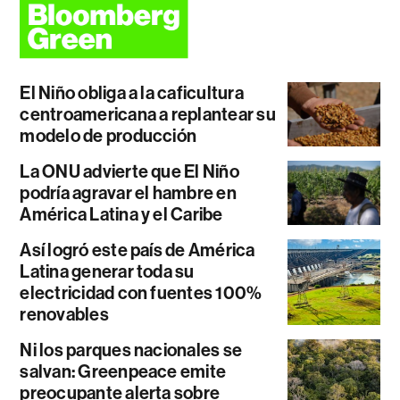
El Niño obliga a la caficultura
centroamericana a replantear su
modelo de producción
La ONU advierte que El Niño
podría agravar el hambre en
América Latina y el Caribe
Así logró este país de América
Latina generar toda su
electricidad con fuentes 100%
renovables
Ni los parques nacionales se
salvan: Greenpeace emite
preocupante alerta sobre