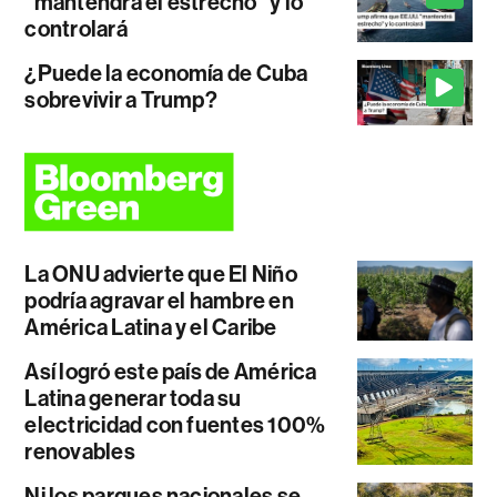
"mantendrá el estrecho" y lo
controlará
¿Puede la economía de Cuba
sobrevivir a Trump?
La ONU advierte que El Niño
podría agravar el hambre en
América Latina y el Caribe
Así logró este país de América
Latina generar toda su
electricidad con fuentes 100%
renovables
Ni los parques nacionales se