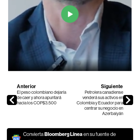
Anterior
Siguiente
El peso colombiano dejaría
Petrolera canadiense
de caer y ahora apuntará
venderá sus activos en
hacia los COP$3.500
Colombia y Ecuador para
centrar su negocio en
Azerbaiyán
Convierta
Bloomberg Línea
en su fuente de