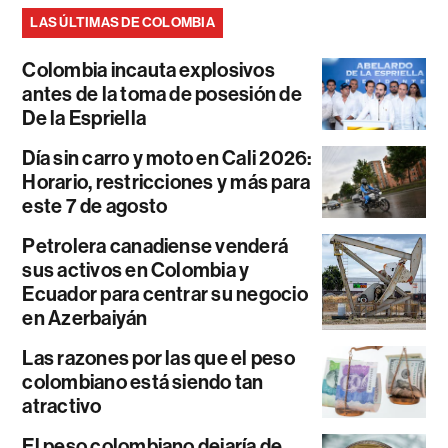
LAS ÚLTIMAS DE COLOMBIA
Colombia incauta explosivos
antes de la toma de posesión de
De la Espriella
Día sin carro y moto en Cali 2026:
Horario, restricciones y más para
este 7 de agosto
Petrolera canadiense venderá
sus activos en Colombia y
Ecuador para centrar su negocio
en Azerbaiyán
Las razones por las que el peso
colombiano está siendo tan
atractivo
El peso colombiano dejaría de