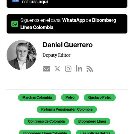
noticias
aquí
Síguenos en el canal
WhatsApp
de
Bloomberg
Línea Colombia
Daniel Guerrero
Deputy Editor
Temas de este artículo
Marchas Colombia
Petro
Gustavo Petro
Reforma Pensional en Colombia
Congreso de Colombia
Bloomberg Línea
Bloomberg Línea Colombia
Las noticias del día