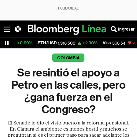
PUBLICIDAD
Ingresar
9%
ETH/USD
+2.30%
Visa
-0.28%
Mercad
1,918.508
368.54
COLOMBIA
Se resintió el apoyo a
Petro en las calles, pero
¿gana fuerza en el
Congreso?
El Senado le dio el visto bueno a la reforma pensional.
En Cámara el ambiente es menos hostil y muchos se
preguntan si es el primer paso para sacar adelante los