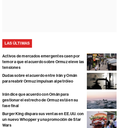
LAS ÚLTIMAS
Activos de mercados emergentes caen por
temor a que el acuerdo sobre Ormuz eleve las
tensiones
Dudas sobre el acuerdo entre Irán y Omán
para reabrir Ormuz impulsan al petróleo
Irán dice que acuerdo con Omán para
gestionar el estrecho de Ormuz está en su
fase final
Burger King dispara sus ventas en EE.UU. con
un nuevo Whopper y una promoción de Star
Wars