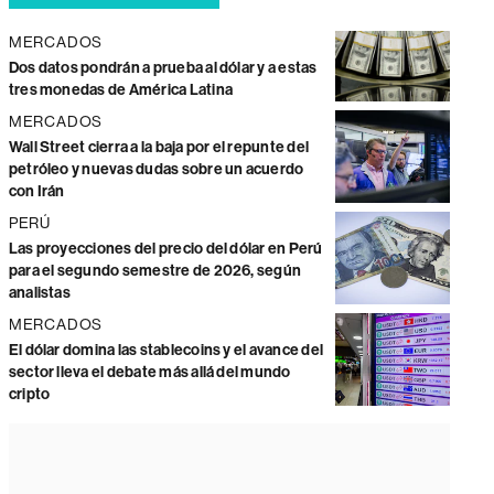
MERCADOS
Dos datos pondrán a prueba al dólar y a estas
tres monedas de América Latina
MERCADOS
Wall Street cierra a la baja por el repunte del
petróleo y nuevas dudas sobre un acuerdo
con Irán
PERÚ
Las proyecciones del precio del dólar en Perú
para el segundo semestre de 2026, según
analistas
MERCADOS
El dólar domina las stablecoins y el avance del
sector lleva el debate más allá del mundo
cripto