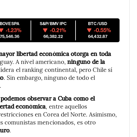
IBOVESPA
S&P/BMV IPC
BTC/USD
-1.23%
-0.21%
-0.55%
175,546.36
66,382.22
64,432.87
 mayor libertad económica otorga en toda
guay. A nivel americano,
ninguno de la
lidera el ranking continental, pero Chile sí
to
. Sin embargo, ninguno de todo el
.
,
podemos observar a Cuba como el
bertad económica
, entre aquellos
estricciones en Corea del Norte. Asimismo,
nes comunistas mencionados, es otro
duro
.