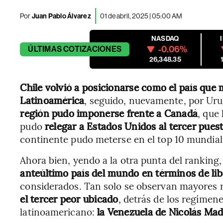
Por
Juan Pablo Álvarez
01 de abril, 2025 | 05:00 AM
NASDAQ
-0.06%
ÚLTIMAS
COTIZACIONES
26,348.35
Chile volvió a posicionarse como el país que
Latinoamérica
, seguido, nuevamente, por Uru
región pudo imponerse frente a Canadá
, que 
pudo
relegar a Estados Unidos al tercer pues
continente pudo meterse en el top 10 mundial
Ahora bien, yendo a la otra punta del ranking
anteúltimo país del mundo en términos de li
considerados. Tan solo se observan mayores r
el tercer peor ubicado
, detrás de los regíme
latinoamericano:
la Venezuela de Nicolás Ma