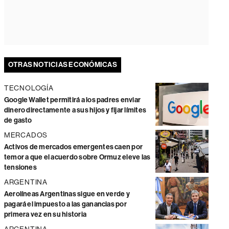
OTRAS NOTICIAS ECONÓMICAS
TECNOLOGÍA
Google Wallet permitirá a los padres enviar
dinero directamente a sus hijos y fijar límites
de gasto
MERCADOS
Activos de mercados emergentes caen por
temor a que el acuerdo sobre Ormuz eleve las
tensiones
ARGENTINA
Aerolíneas Argentinas sigue en verde y
pagará el impuesto a las ganancias por
primera vez en su historia
ARGENTINA