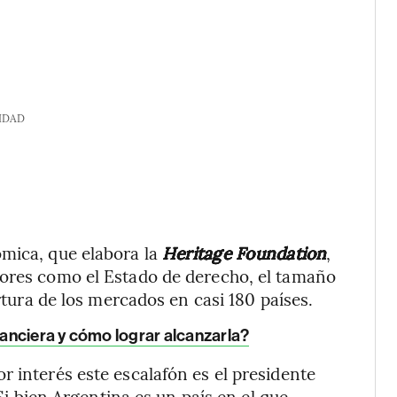
IDAD
ómica, que elabora la
Heritage Foundation
,
tores como el Estado de derecho, el tamaño
ertura de los mercados en casi 180 países.
anciera y cómo lograr alcanzarla?
r interés este escalafón es el presidente
 Si bien Argentina es un país en el que