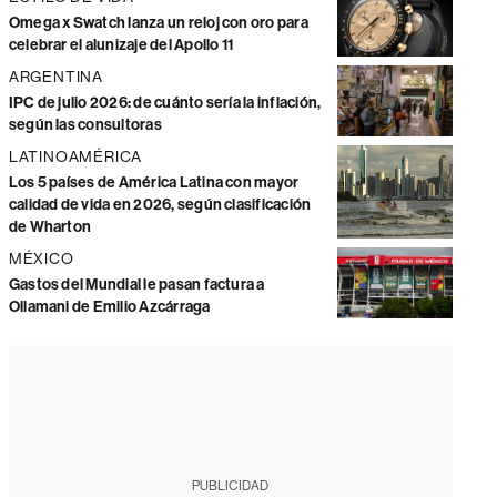
Omega x Swatch lanza un reloj con oro para
celebrar el alunizaje del Apollo 11
ARGENTINA
IPC de julio 2026: de cuánto sería la inflación,
según las consultoras
LATINOAMÉRICA
Los 5 países de América Latina con mayor
calidad de vida en 2026, según clasificación
de Wharton
MÉXICO
Gastos del Mundial le pasan factura a
Ollamani de Emilio Azcárraga
PUBLICIDAD