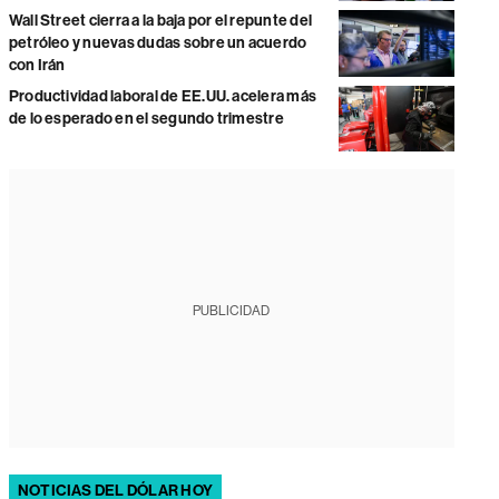
Wall Street cierra a la baja por el repunte del
petróleo y nuevas dudas sobre un acuerdo
con Irán
Productividad laboral de EE.UU. acelera más
de lo esperado en el segundo trimestre
PUBLICIDAD
NOTICIAS DEL DÓLAR HOY