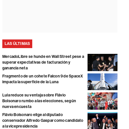
LAS ÚLTIMAS
MercadoLibre se hunde en Wall Street pese a
superar expectativas de facturación y
ganancia neta
Fragmento de un cohete Falcon 9 de SpaceX
impacta la superficie de la Luna
Lula reduce su ventaja sobre Flávio
Bolsonaro rumbo a las elecciones, según
nueva encuesta
Flávio Bolsonaro elige al diputado
conservador Alfredo Gaspar como candidato
a la vicepresidencia