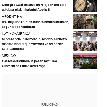
Omega x Swatch lanza un reloj con oro para
celebrar el alunizaje del Apollo 11
ARGENTINA
IPC de julio 2026: de cuánto sería la inflación,
según las consultoras
LATINOAMÉRICA
Ni presencial, ni remoto, ni híbrido: el nuevo
modelo laboral que WeWork ve crecer en
Latinoamérica
MÉXICO
Gastos del Mundial le pasan factura a
Ollamani de Emilio Azcárraga
PUBLICIDAD