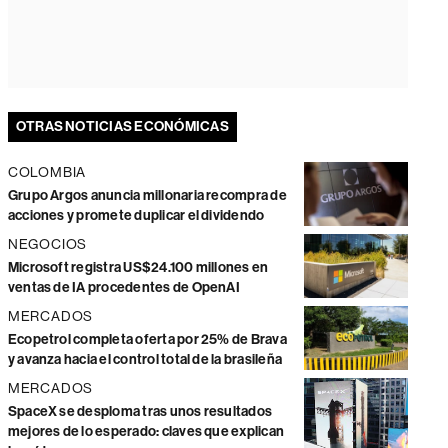
OTRAS NOTICIAS ECONÓMICAS
COLOMBIA
Grupo Argos anuncia millonaria recompra de
acciones y promete duplicar el dividendo
NEGOCIOS
Microsoft registra US$24.100 millones en
ventas de IA procedentes de OpenAI
MERCADOS
Ecopetrol completa oferta por 25% de Brava
y avanza hacia el control total de la brasileña
MERCADOS
SpaceX se desploma tras unos resultados
mejores de lo esperado: claves que explican