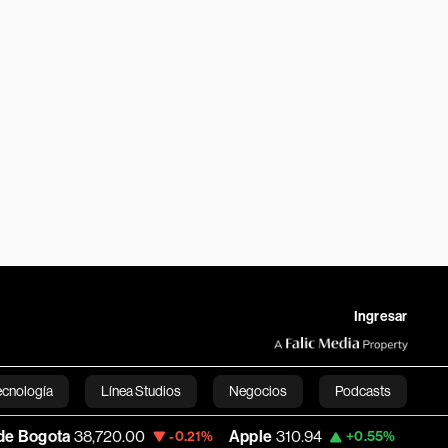
Ingresar
ecnología
Línea Studios
Negocios
Podcasts
,720.00
Apple
310.94
USD COP
3,175.95
-0.21%
+0.55%
English