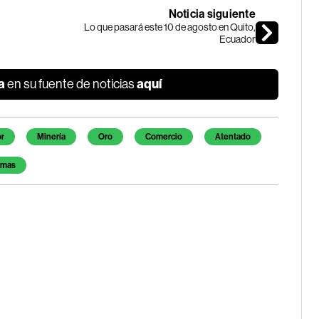
Noticia siguiente
Lo que pasará este 10 de agosto en Quito,
Ecuador
a
aquí
en su fuente de noticias
r
Minería
Oro
Comercio
Atentado
imas