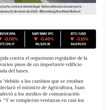
 lucha contra la minería ilegal
Varios vehículos circulan por la
 viernes 20 de marzo de 2020.
(Bloomberg/Ana Maria Buitron)
IBOVESPA
S&P/BMV IPC
BTC/USD
-0.09%
-0.46%
-0.15%
177,726.17
66,525.18
64,691.00
da contra el organismo regulador de la
varios pisos de un importante edificio
ada del lunes.
 “debido a los cambios que se estaban
eclaró el ministro de Agricultura, Juan
afectó a los medios de comunicación
gó. “Y se rompieron ventanas en casi los