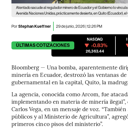
Atentado sacude al regulador minero de Ecuador y el Gobierno lo vincula a
Avenida Naciones Unidas, prácticamente desierta, en Quito (Ecuador), el
Por
Stephan Kueffner
29 de junio, 2026 | 12:26 PM
NASDAQ
-0.83%
ÚLTIMAS
COTIZACIONES
26,363.44
Bloomberg — Una bomba, aparentemente dirigi
minería en Ecuador, destrozó las ventanas de 
gubernamental en la capital, Quito, la madrug
La agencia, conocida como Arcom, fue atacada
implementando en materia de minería ilegal”, d
Carlos Vega, en un mensaje de voz. “También 
públicos y al Ministerio de Agricultura”, agre
primeros cinco pisos del ministerio”.