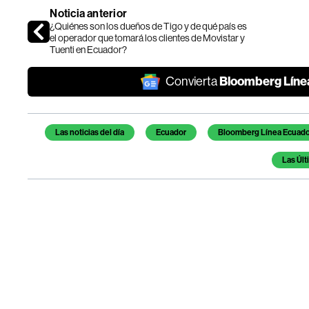
Noticia anterior
¿Quiénes son los dueños de Tigo y de qué país es
el operador que tomará los clientes de Movistar y
Tuenti en Ecuador?
Bloomberg Líne
Convierta
Temas de este artículo
Las noticias del día
Ecuador
Bloomberg Línea Ecuado
Las Últ