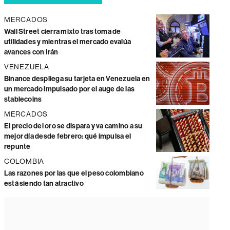
MERCADOS
Wall Street cierra mixto tras toma de
utilidades y mientras el mercado evalúa
avances con Irán
VENEZUELA
Binance despliega su tarjeta en Venezuela en
un mercado impulsado por el auge de las
stablecoins
MERCADOS
El precio del oro se dispara y va camino a su
mejor día desde febrero: qué impulsa el
repunte
COLOMBIA
Las razones por las que el peso colombiano
está siendo tan atractivo