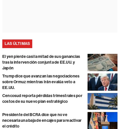
LAS ÚLTIMAS
El yen pierde casi la mitad de sus ganancias
tras la intervención conjunta de EE.UU. y
Japón
Trump dice que avanzan las negociaciones
sobre Ormuz mientras Irán evalúa veto a
EE.UU.
Cencosud reporta pérdidas trimestrales por
costos de su nuevo plan estratégico
Presidente del BCRA dice que no ve
necesaria una baja de encajes para reactivar
el crédito