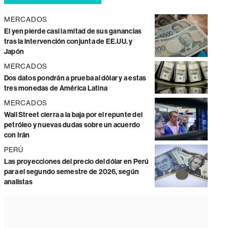
MERCADOS
El yen pierde casi la mitad de sus ganancias
tras la intervención conjunta de EE.UU. y
Japón
MERCADOS
Dos datos pondrán a prueba al dólar y a estas
tres monedas de América Latina
MERCADOS
Wall Street cierra a la baja por el repunte del
petróleo y nuevas dudas sobre un acuerdo
con Irán
PERÚ
Las proyecciones del precio del dólar en Perú
para el segundo semestre de 2026, según
analistas