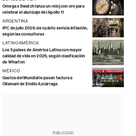
Omega x Swatch lanza un reloj con oro para
celebrar el alunizaje del Apollo 11
ARGENTINA
IPC de julio 2026: de cuánto sería la inflación,
según las consultoras
LATINOAMÉRICA
Los 5 países de América Latina con mayor
calidad de vida en 2026, según clasificación
de Wharton
MÉXICO
Gastos del Mundial le pasan factura a
Ollamani de Emilio Azcárraga
PUBLICIDAD