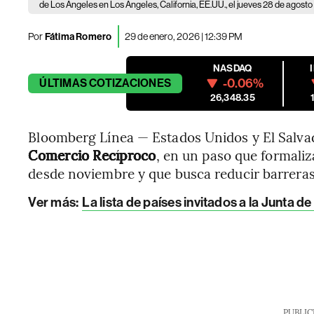
de Los Ángeles en Los Ángeles, California, EE.UU., el jueves 28 de agosto
Por
Fátima Romero
29 de enero, 2026 | 12:39 PM
NASDAQ
-0.06%
ÚLTIMAS
COTIZACIONES
26,348.35
Bloomberg Línea — Estados Unidos y El Salva
Comercio Recíproco
, en un paso que formali
desde noviembre y que busca reducir barreras n
Ver más:
La lista de países invitados a la Junta 
PUBLIC