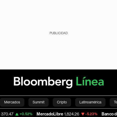
PUBLICIDAD
Mercados
Summit
Cripto
Latinoamérica
T
MercadoLibre
1,824.26
Banco de Bogota
38,
.52%
-5.23%
Green
Economía
Estilo de vida
Mundo
Videos