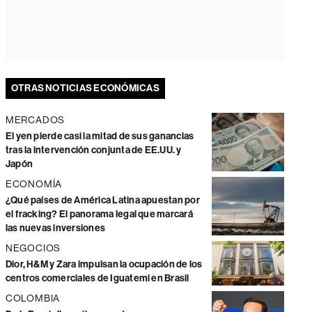
OTRAS NOTICIAS ECONÓMICAS
MERCADOS
El yen pierde casi la mitad de sus ganancias
tras la intervención conjunta de EE.UU. y
Japón
ECONOMÍA
¿Qué países de América Latina apuestan por
el fracking? El panorama legal que marcará
las nuevas inversiones
NEGOCIOS
Dior, H&M y Zara impulsan la ocupación de los
centros comerciales de Iguatemi en Brasil
COLOMBIA