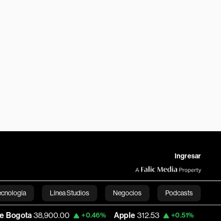
Ingresar
ecnología
Línea Studios
Negocios
Podcasts
900.00
Apple
312.53
USD COP
3,159.39
+0.46%
+0.51%
English