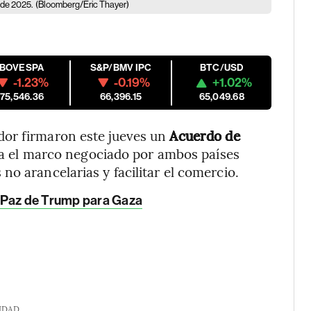
 de 2025.
(Bloomberg/Eric Thayer)
IBOVESPA
S&P/BMV IPC
BTC/USD
-1.23%
-0.19%
+1.02%
175,546.36
66,396.15
65,049.68
dor firmaron este jueves un
Acuerdo de
za el marco negociado por ambos países
o arancelarias y facilitar el comercio.
de Paz de Trump para Gaza
IDAD