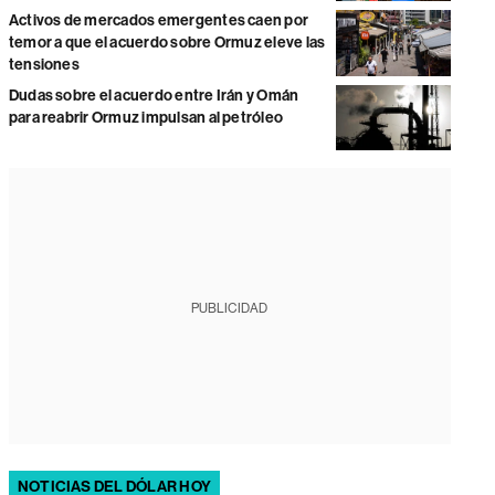
Activos de mercados emergentes caen por
temor a que el acuerdo sobre Ormuz eleve las
tensiones
Dudas sobre el acuerdo entre Irán y Omán
para reabrir Ormuz impulsan al petróleo
PUBLICIDAD
NOTICIAS DEL DÓLAR HOY