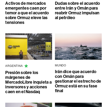
Activos de mercados
Dudas sobre el acuerdo
emergentes caen por
entre Irán y Omán para
temor a que el acuerdo
reabrir Ormuz impulsan
sobre Ormuz eleve las
al petróleo
tensiones
MUNDO
ARGENTINA
Irán dice que acuerdo
Presión sobre los
con Omán para
márgenes de
gestionar el estrecho de
MercadoLibre inquieta a
Ormuz está en su fase
inversores y acciones
final
caen en el Nasdaq