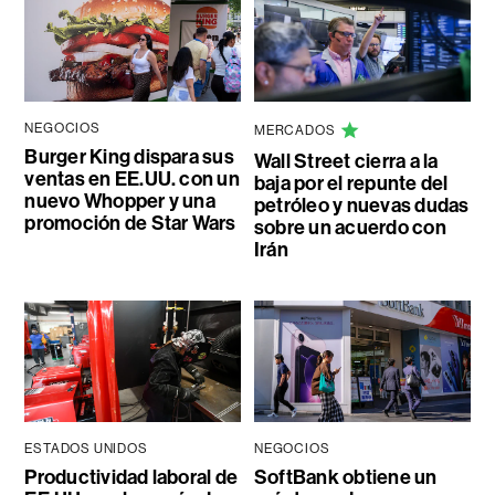
NEGOCIOS
MERCADOS
Burger King dispara sus
Wall Street cierra a la
ventas en EE.UU. con un
baja por el repunte del
nuevo Whopper y una
petróleo y nuevas dudas
promoción de Star Wars
sobre un acuerdo con
Irán
ESTADOS UNIDOS
NEGOCIOS
Productividad laboral de
SoftBank obtiene un