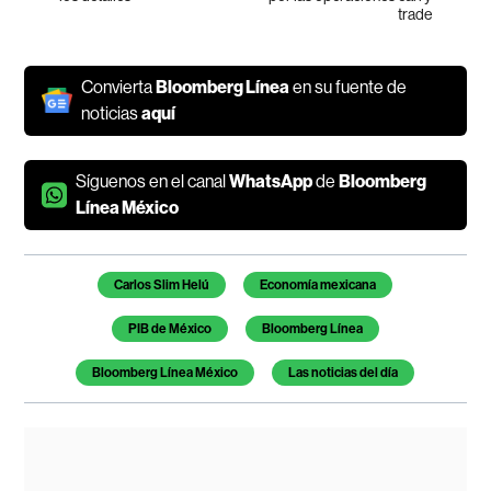
trade
Convierta
Bloomberg Línea
en su fuente de
noticias
aquí
Síguenos en el canal
WhatsApp
de
Bloomberg
Línea México
Temas de este artículo
Carlos Slim Helú
Economía mexicana
PIB de México
Bloomberg Línea
Bloomberg Línea México
Las noticias del día