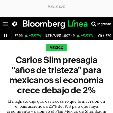
PUBLICIDAD
Ingresar
+0.07%
ETH/USD
+0.09%
Visa
+0.5
.96
1,907.49
370.47
MÉXICO
Carlos Slim presagia
“años de tristeza” para
mexicanos si economía
crece debajo de 2%
El magnate dijo que es necesario que la inversión en
el país ascienda a 25% del PIB para que haya
crecimiento y palomeó el Plan México de Sheinbaum