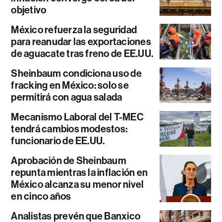
objetivo
México refuerza la seguridad
para reanudar las exportaciones
de aguacate tras freno de EE.UU.
Sheinbaum condiciona uso de
fracking en México: solo se
permitirá con agua salada
Mecanismo Laboral del T-MEC
tendrá cambios modestos:
funcionario de EE.UU.
Aprobación de Sheinbaum
repunta mientras la inflación en
México alcanza su menor nivel
en cinco años
Analistas prevén que Banxico