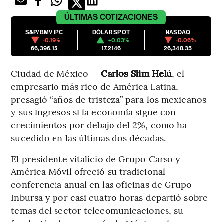
ÚLTIMAS
COTIZACIONES
S&P/BMV IPC
DÓLAR SPOT
NASDAQ
-0.19%
+0.03%
-0.06%
66,396.15
17.2146
26,348.35
Ciudad de México —
Carlos Slim Helú
, el
empresario más rico de América Latina,
presagió “años de tristeza” para los mexicanos
y sus ingresos si la economía sigue con
crecimientos por debajo del 2%, como ha
sucedido en las últimas dos décadas.
El presidente vitalicio de Grupo Carso y
América Móvil ofreció su tradicional
conferencia anual en las oficinas de Grupo
Inbursa y por casi cuatro horas departió sobre
temas del sector telecomunicaciones, su