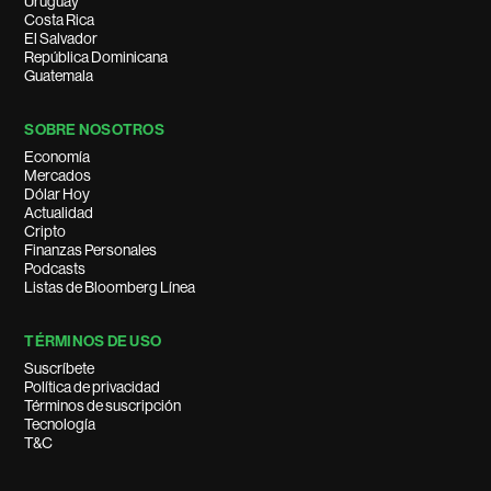
Uruguay
Costa Rica
El Salvador
República Dominicana
Guatemala
SOBRE NOSOTROS
Economía
Mercados
Dólar Hoy
Actualidad
Cripto
Finanzas Personales
Podcasts
Listas de Bloomberg Línea
TÉRMINOS DE USO
Suscríbete
Política de privacidad
Términos de suscripción
Tecnología
T&C