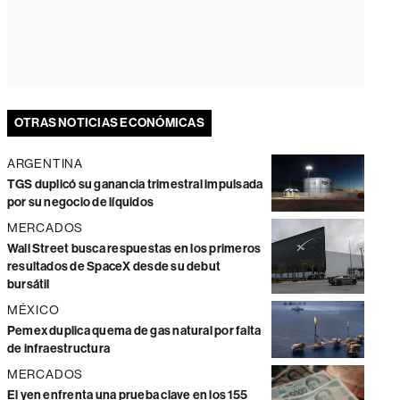
OTRAS NOTICIAS ECONÓMICAS
ARGENTINA
TGS duplicó su ganancia trimestral impulsada
por su negocio de líquidos
MERCADOS
Wall Street busca respuestas en los primeros
resultados de SpaceX desde su debut
bursátil
MÉXICO
Pemex duplica quema de gas natural por falta
de infraestructura
MERCADOS
El yen enfrenta una prueba clave en los 155