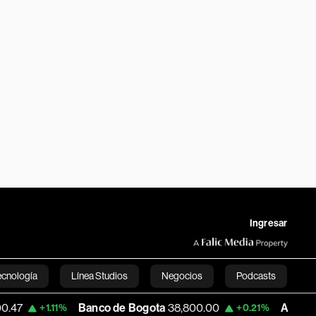
Ingresar
ecnología
Línea Studios
Negocios
Podcasts
Banco de Bogota
38,800.00
Apple
303.27
1.11%
+0.21%
English