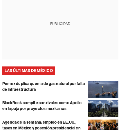
PUBLICIDAD
LAS ÚLTIMAS DE MÉXICO
Pemex duplica quema de gas natural por falta
de infraestructura
BlackRock compite con rivales como Apollo
en la puja por proyectos mexicanos
Agenda de la semana: empleo en EE.UU.,
tasas en México y posesión presidencial en