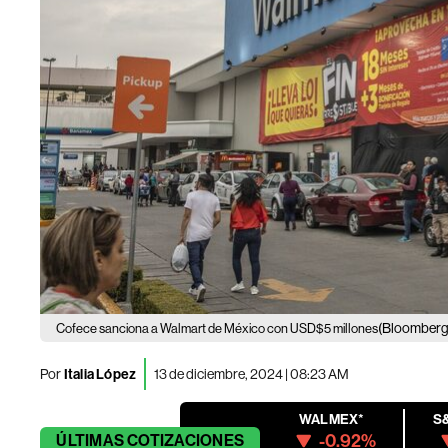
(Bloomberg
Cofece sanciona a Walmart de México con USD$5 millones
Por
Italia López
13 de diciembre, 2024 | 08:23 AM
WALMEX*
S
-0.92%
ÚLTIMAS
COTIZACIONES