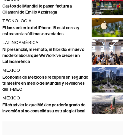
Gastos del Mundial le pasan factura a
Ollamani de Emilio Azcárraga
TECNOLOGÍA
El lanzamiento del iPhone 18 está cerca y
estas son las últimas novedades
LATINOAMÉRICA
Ni presencial, ni remoto, ni híbrido: el nuevo
modelo laboral que WeWork ve crecer en
Latinoamérica
MÉXICO
Economía de México se recupera en segundo
trimestre en medio del Mundial y revisiones
del T-MEC
MÉXICO
Fitch advierte que México perdería grado de
inversión si no consolida su estrategia fiscal