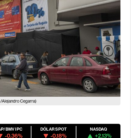
/Alejandro Cegarra)
&P/BMV IPC
DÓLAR SPOT
NASDAQ
-0.36%
-0.18%
+2.13%