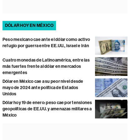
DÓLAR HOY EN MÉXICO
Peso mexicano cae ante el dólar como activo
refugio por guerra entre EE.UU., Israel e Irán
Cuatro monedas de Latinoamérica, entre las
más fuertes frente al dólar en mercados
emergentes
Dólar en México cae a su peor nivel desde
mayo de 2024 ante política de Estados
Unidos
Dólar hoy 19 de enero: peso cae por tensiones
geopolíticas de EE.UU. y amenazas militares a
México