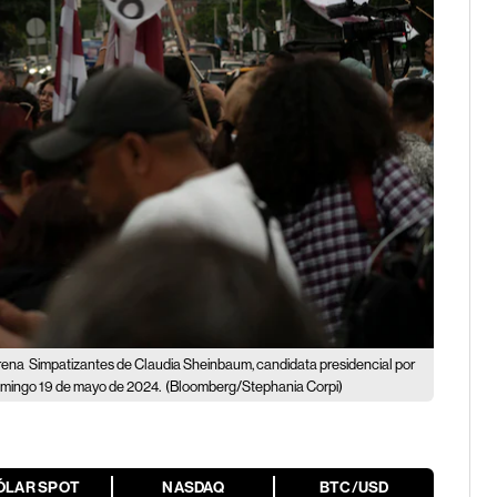
rena
Simpatizantes de Claudia Sheinbaum, candidata presidencial por
domingo 19 de mayo de 2024.
(Bloomberg/Stephania Corpi)
ÓLAR SPOT
NASDAQ
BTC/USD