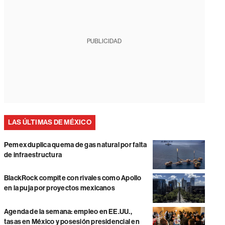
PUBLICIDAD
LAS ÚLTIMAS DE MÉXICO
Pemex duplica quema de gas natural por falta
de infraestructura
BlackRock compite con rivales como Apollo
en la puja por proyectos mexicanos
Agenda de la semana: empleo en EE.UU.,
tasas en México y posesión presidencial en