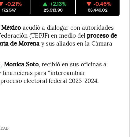
-0.21%
+2.13%
-0.46%
17.2947
25,913.90
63,449.02
e México
acudió a dialogar con autoridades
a Federación (TEPJF) en medio del
proceso de
oría de Morena
y sus aliados en la Cámara
,
Mónica Soto
, recibió en sus oficinas a
l
y financieras para “intercambiar
 proceso electoral federal 2023-2024.
IDAD