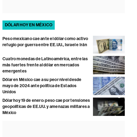
DÓLAR HOY EN MÉXICO
Peso mexicano cae ante el dólar como activo
refugio por guerra entre EE.UU., Israel e Irán
Cuatro monedas de Latinoamérica, entre las
más fuertes frente al dólar en mercados
emergentes
Dólar en México cae a su peor nivel desde
mayo de 2024 ante política de Estados
Unidos
Dólar hoy 19 de enero: peso cae por tensiones
geopolíticas de EE.UU. y amenazas militares a
México