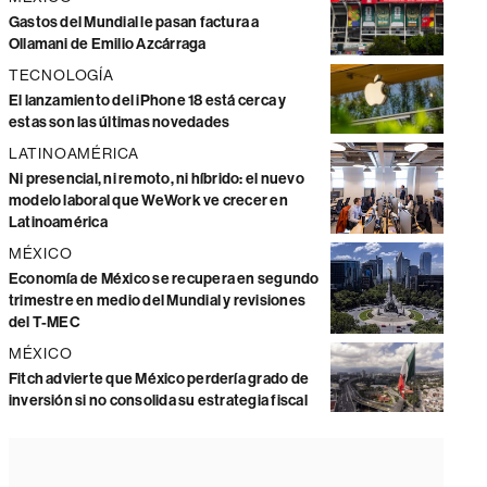
Gastos del Mundial le pasan factura a
Ollamani de Emilio Azcárraga
TECNOLOGÍA
El lanzamiento del iPhone 18 está cerca y
estas son las últimas novedades
LATINOAMÉRICA
Ni presencial, ni remoto, ni híbrido: el nuevo
modelo laboral que WeWork ve crecer en
Latinoamérica
MÉXICO
Economía de México se recupera en segundo
trimestre en medio del Mundial y revisiones
del T-MEC
MÉXICO
Fitch advierte que México perdería grado de
inversión si no consolida su estrategia fiscal