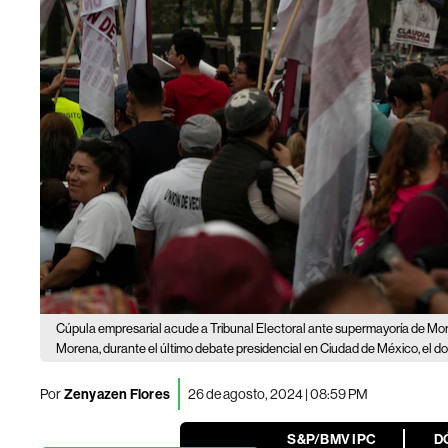
Cúpula empresarial acude a Tribunal Electoral ante supermayoría de Mo
Morena, durante el último debate presidencial en Ciudad de México, el 
Por
Zenyazen Flores
26 de agosto, 2024 | 08:59 PM
S&P/BMV IPC
D