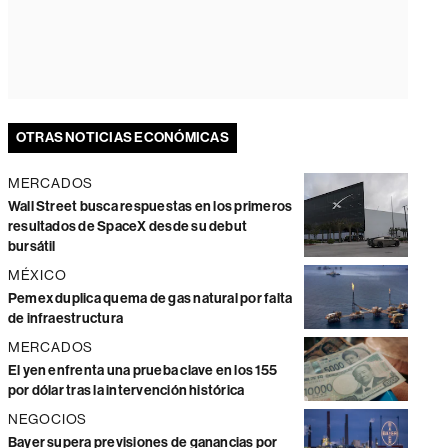
OTRAS NOTICIAS ECONÓMICAS
MERCADOS
Wall Street busca respuestas en los primeros
resultados de SpaceX desde su debut
bursátil
MÉXICO
Pemex duplica quema de gas natural por falta
de infraestructura
MERCADOS
El yen enfrenta una prueba clave en los 155
por dólar tras la intervención histórica
NEGOCIOS
Bayer supera previsiones de ganancias por