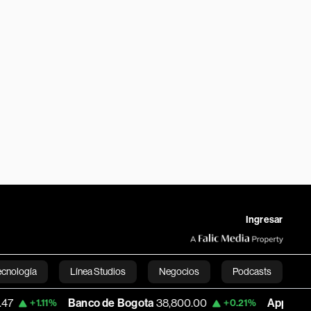
Ingresar
ecnología
Línea Studios
Negocios
Podcasts
Banco de Bogota
38,800.00
Apple
303.27
1%
+0.21%
-1
English