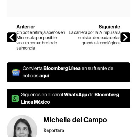
Anterior
Siguiente
Chipotle retira jalapeños en
La carrera por la IA impulsa la
Minnesota por posible
emisión de deuda de las
vínculo con un brote de
grandes tecnológicas
salmonela
Convierta
Bloomberg Línea
en su fuente de
noticias
aquí
Síguenos en el canal
WhatsApp
de
Bloomberg
Línea México
Michelle del Campo
Reportera