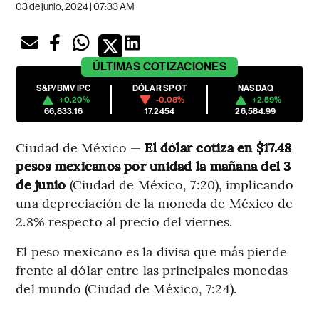
03 de junio, 2024 | 07:33 AM
ÚLTIMAS
COTIZACIONES
S&P/BMV IPC
DÓLAR SPOT
NASDAQ
+0.20%
-0.08%
+2.59%
66,833.16
17.2454
26,584.99
Ciudad de México —
El dólar cotiza en $17.48
pesos mexicanos por unidad la mañana del 3
de junio
(Ciudad de México, 7:20), implicando
una depreciación de la moneda de México de
2.8% respecto al precio del viernes.
El peso mexicano es la divisa que más pierde
frente al dólar entre las principales monedas
del mundo (Ciudad de México, 7:24).