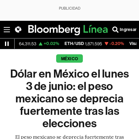
PUBLICIDAD
Ingresar
+0.02%
ETH/USD
-0.20%
Visa
64,311.53
1,871.595
369.59
MÉXICO
Dólar en México el lunes
3 de junio: el peso
mexicano se deprecia
fuertemente tras las
elecciones
El peso mexicano se deprecia fuertemente tras