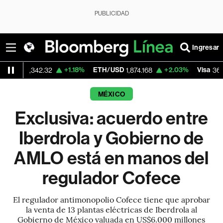
PUBLICIDAD
Ingresar
+1.18%
ETH/USD
+2.03%
Visa
-0.
342.32
1,874.168
366.13
MÉXICO
Exclusiva: acuerdo entre
Iberdrola y Gobierno de
AMLO está en manos del
regulador Cofece
El regulador antimonopolio Cofece tiene que aprobar
la venta de 13 plantas eléctricas de Iberdrola al
Gobierno de México valuada en US$6.000 millones