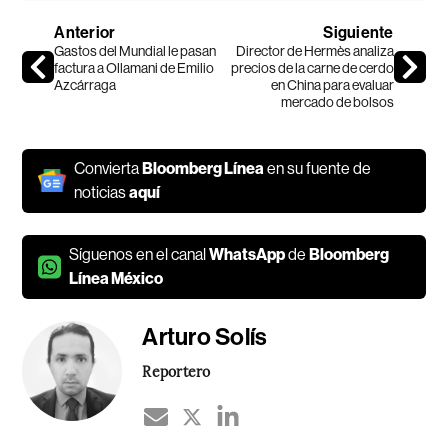
Anterior
Siguiente
Gastos del Mundial le pasan
Director de Hermès analiza
factura a Ollamani de Emilio
precios de la carne de cerdo
Azcárraga
en China para evaluar
mercado de bolsos
Convierta
Bloomberg Línea
en su fuente de
noticias
aquí
Síguenos en el canal
WhatsApp
de
Bloomberg
Línea México
Arturo Solís
Reportero