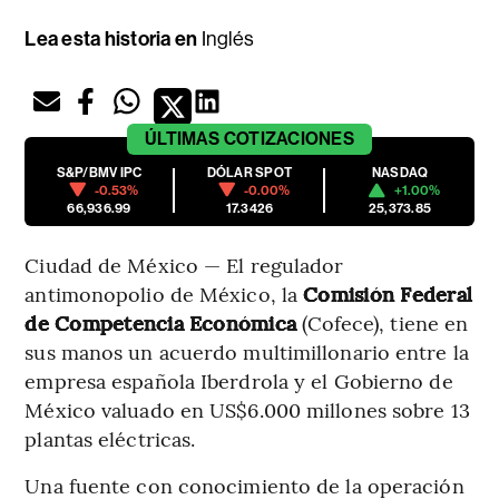
Lea esta historia en
Inglés
ÚLTIMAS
COTIZACIONES
S&P/BMV IPC
DÓLAR SPOT
NASDAQ
-0.53%
-0.00%
+1.00%
66,936.99
17.3426
25,373.85
Ciudad de México — El regulador
antimonopolio de México, la
Comisión Federal
de Competencia Económica
(Cofece), tiene en
sus manos un acuerdo multimillonario entre la
empresa española Iberdrola y el Gobierno de
México valuado en US$6.000 millones sobre 13
plantas eléctricas.
Una fuente con conocimiento de la operación