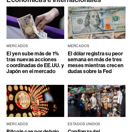
MERCADOS
MERCADOS
El yen sube más de 1%
El dólar registra su peor
tras nuevas acciones
semana en más de tres
coordinadas de EE.UU. y
meses mientras crecen
Japón en el mercado
dudas sobre la Fed
MERCADOS
ESTADOS UNIDOS
Bitcoin cae por debajo
Confianza del