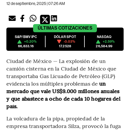
12 de septiembre, 2025 | 07:26 AM
ÚLTIMAS
COTIZACIONES
S&P/BMV IPC
DÓLAR SPOT
NASDAQ
+0.20%
-0.03%
+2.59%
66,833.16
17.2528
26,584.99
Ciudad de México — La explosión de un
camión cisterna en la Ciudad de México que
transportaba Gas Licuado de Petróleo (GLP)
evidencia los múltiples problemas de
un
mercado que vale US$9.000 millones anuales
y que abastece a ocho de cada 10 hogares del
país.
La volcadura de la pipa, propiedad de la
empresa transportadora Silza, provocó la fuga